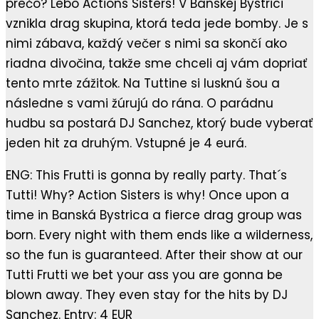
prečo? Lebo Actions Sisters! V Banskej Bystrici
vznikla drag skupina, ktorá teda jede bomby. Je s
nimi zábava, každý večer s nimi sa skončí ako
riadna divočina, takže sme chceli aj vám dopriať
tento mrte zážitok. Na Tuttine si lusknú šou a
následne s vami žúrujú do rána. O parádnu
hudbu sa postará DJ Sanchez, ktorý bude vyberať
jeden hit za druhým. Vstupné je 4 eurá.
ENG: This Frutti is gonna by really party. That´s
Tutti! Why? Action Sisters is why! Once upon a
time in Banská Bystrica a fierce drag group was
born. Every night with them ends like a wilderness,
so the fun is guaranteed. After their show at our
Tutti Frutti we bet your ass you are gonna be
blown away. They even stay for the hits by DJ
Sanchez. Entry: 4 EUR