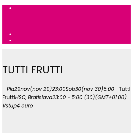
TUTTI FRUTTI
Pia
29
nov
(nov 29)
23:00
Sob
30
(nov 30)
5:00
Tutti
Frutti
HSC
, Bratislava
23:00 - 5:00
(30)
(GMT+01:00)
Vstup
4 euro