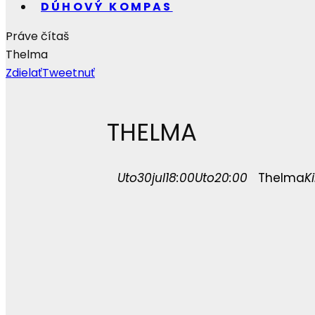
DÚHOVÝ KOMPAS
Práve čítaš
Thelma
Zdielať
Tweetnuť
THELMA
Uto
30
jul
18:00
Uto
20:00
Thelma
K