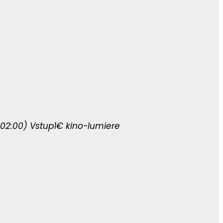
02:00)
Vstup
1€
kino-lumiere