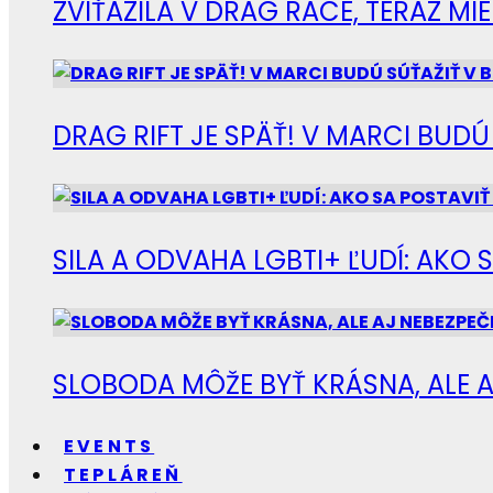
ZVÍŤAZILA V DRAG RACE, TERAZ M
DRAG RIFT JE SPÄŤ! V MARCI BUD
SILA A ODVAHA LGBTI+ ĽUDÍ: AKO 
SLOBODA MÔŽE BYŤ KRÁSNA, ALE A
EVENTS
TEPLÁREŇ