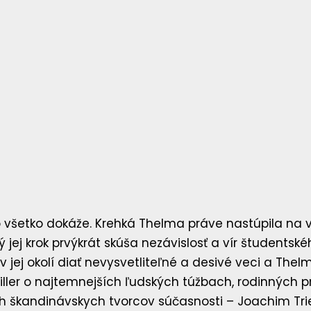
o všetko dokáže. Krehká Thelma práve nastúpila na vy
ý jej krok prvýkrát skúša nezávislosť a vír študentsk
v jej okolí diať nevysvetliteľné a desivé veci a Thelm
ller o najtemnejších ľudských túžbach, rodinných pr
ch škandinávskych tvorcov súčasnosti – Joachim Trie