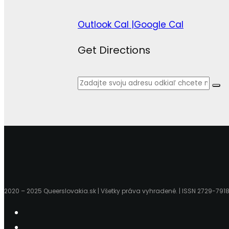
Outlook Cal |
Google Cal
Get Directions
2020 – 2025 Queerslovakia.sk | Všetky práva vyhradené. | ISSN 2729-791