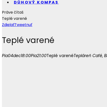
DÚHOVÝ KOMPAS
Práve čítaš
Teplé varené
Zdielať
Tweetnuť
Teplé varené
Pia
04
dec
18:00
Pia
21:00
Teplé varené
Tepláreň Café
, 