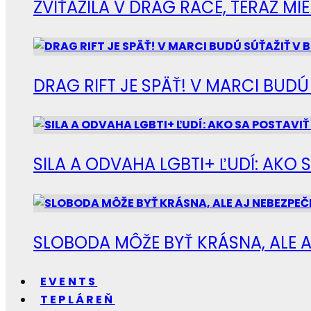
ZVÍŤAZILA V DRAG RACE, TERAZ M
DRAG RIFT JE SPÄŤ! V MARCI BUD
SILA A ODVAHA LGBTI+ ĽUDÍ: AKO 
SLOBODA MÔŽE BYŤ KRÁSNA, ALE A
EVENTS
TEPLÁREŇ