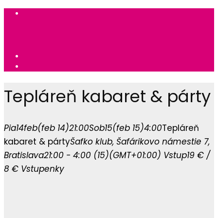
Tepláreň kabaret & párty
Pia
14
feb
(feb 14)
21:00
Sob
15
(feb 15)
4:00
Tepláreň
kabaret & párty
Šafko klub
, Šafárikovo námestie 7,
Bratislava
21:00 - 4:00
(15)
(GMT+01:00)
Vstup
19 € /
8 €
Vstupenky