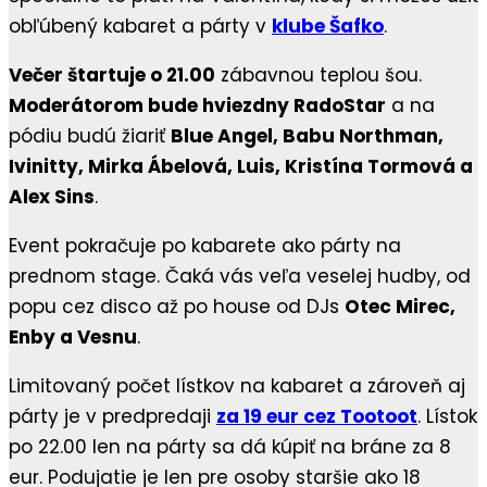
obľúbený kabaret a párty v
klube Šafko
.
Večer štartuje o 21.00
zábavnou teplou šou.
Moderátorom bude hviezdny RadoStar
a na
pódiu budú žiariť
Blue Angel, Babu Northman,
Ivinitty, Mirka Ábelová, Luis, Kristína Tormová a
Alex Sins
.
Event pokračuje po kabarete ako párty na
prednom stage. Čaká vás veľa veselej hudby, od
popu cez disco až po house od DJs
Otec Mirec,
Enby a Vesnu
.
Limitovaný počet lístkov na kabaret a zároveň aj
párty je v predpredaji
za 19 eur cez Tootoot
. Lístok
po 22.00 len na párty sa dá kúpiť na bráne za 8
eur. Podujatie je len pre osoby staršie ako 18