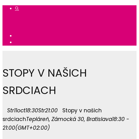
STOPY V NAŠICH
SRDCIACH
Str
11
oct
18:30
Str
21:00
Stopy v našich
srdciach
Tepláreň
, Zámocká 30, Bratislava
18:30 -
21:00
(GMT+02:00)