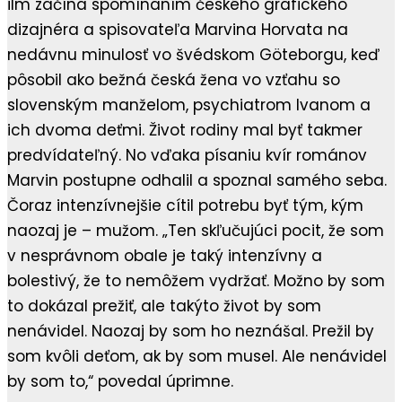
ilm začína spomínaním českého grafického
dizajnéra a spisovateľa Marvina Horvata na
nedávnu minulosť vo švédskom Göteborgu, keď
pôsobil ako bežná česká žena vo vzťahu so
slovenským manželom, psychiatrom Ivanom a
ich dvoma deťmi. Život rodiny mal byť takmer
predvídateľný. No vďaka písaniu kvír románov
Marvin postupne odhalil a spoznal samého seba.
Čoraz intenzívnejšie cítil potrebu byť tým, kým
naozaj je – mužom. „Ten skľučujúci pocit, že som
v nesprávnom obale je taký intenzívny a
bolestivý, že to nemôžem vydržať. Možno by som
to dokázal prežiť, ale takýto život by som
nenávidel. Naozaj by som ho neznášal. Prežil by
som kvôli deťom, ak by som musel. Ale nenávidel
by som to,“ povedal úprimne.