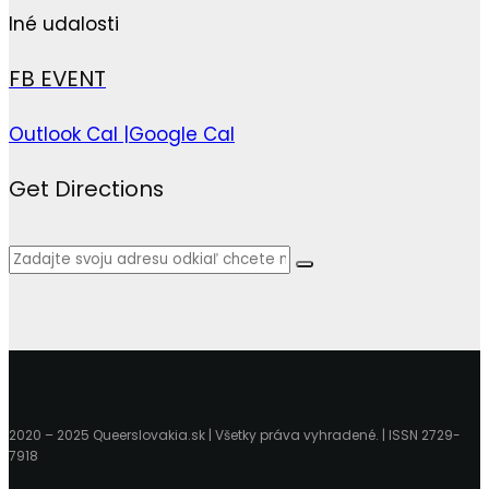
Iné udalosti
FB EVENT
Outlook Cal |
Google Cal
Get Directions
2020 – 2025 Queerslovakia.sk | Všetky práva vyhradené. | ISSN 2729-
7918