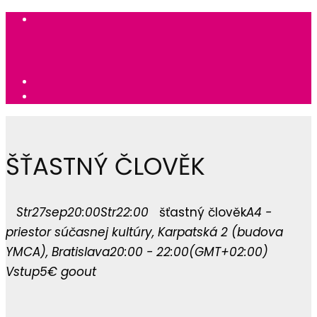
ŠŤASTNÝ ČLOVĚK
Str
27
sep
20:00
Str
22:00
šťastný člověk
A4 -
priestor súčasnej kultúry
, Karpatská 2 (budova
YMCA), Bratislava
20:00 - 22:00
(GMT+02:00)
Vstup
5€
goout