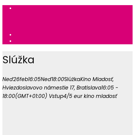
Slúžka
Neď
26
feb
16:05
Neď
18:00
Slúžka
Kino Mladosť
,
Hviezdoslavovo námestie 17, Bratislava
16:05 -
18:00
(GMT+01:00)
Vstup
4/5 eur
kino mladosť