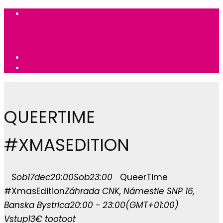
QUEERTIME
#XMASEDITION
Sob
17
dec
20:00
Sob
23:00
QueerTime
#XmasEdition
Záhrada CNK
, Námestie SNP 16,
Banska Bystrica
20:00 - 23:00
(GMT+01:00)
Vstup
13€
tootoot