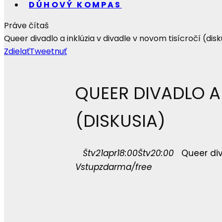
DÚHOVÝ KOMPAS
Práve čítaš
Queer divadlo a inklúzia v divadle v novom tisícročí (disk
Zdielať
Tweetnuť
QUEER DIVADLO A
(DISKUSIA)
Štv
21
apr
18:00
Štv
20:00
Queer div
Vstup
zdarma/free