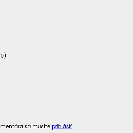
00)
komentára sa musíte
prihlásiť
.