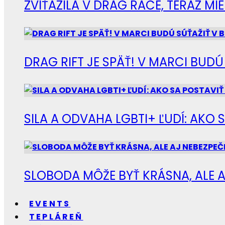
ZVÍŤAZILA V DRAG RACE, TERAZ M
DRAG RIFT JE SPÄŤ! V MARCI BUD
SILA A ODVAHA LGBTI+ ĽUDÍ: AKO 
SLOBODA MÔŽE BYŤ KRÁSNA, ALE A
EVENTS
TEPLÁREŇ