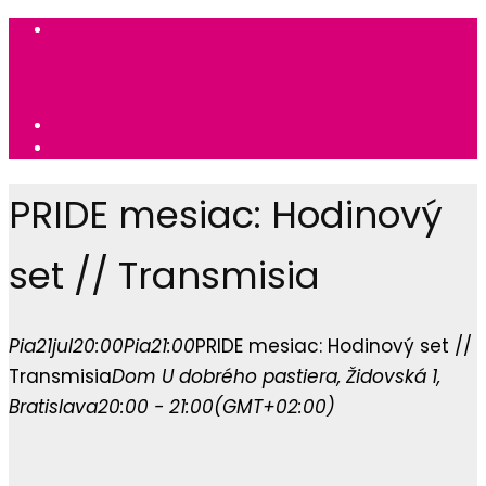
PRIDE mesiac: Hodinový
set // Transmisia
Pia
21
jul
20:00
Pia
21:00
PRIDE mesiac: Hodinový set //
Transmisia
Dom U dobrého pastiera
, Židovská 1,
Bratislava
20:00 - 21:00
(GMT+02:00)