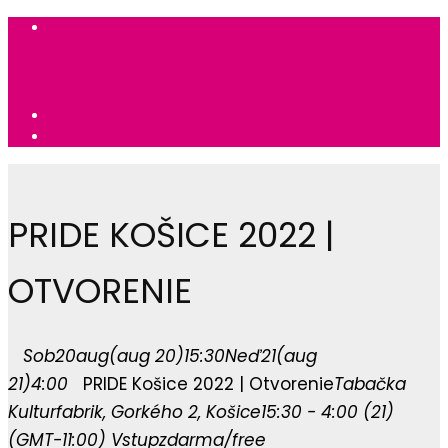
PRIDE KOŠICE 2022 |
OTVORENIE
Sob
20
aug
(aug 20)
15:30
Neď
21
(aug
21)
4:00
PRIDE Košice 2022 | Otvorenie
Tabačka
Kulturfabrik
, Gorkého 2, Košice
15:30 - 4:00
(21)
(GMT-11:00)
Vstup
zdarma/free