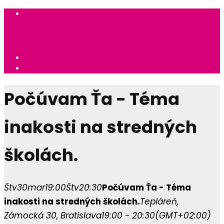
Počúvam Ťa - Téma
inakosti na stredných
školách.
Štv
30
mar
19:00
Štv
20:30
Počúvam Ťa - Téma
inakosti na stredných školách.
Tepláreň
,
Zámocká 30, Bratislava
19:00 - 20:30
(GMT+02:00)