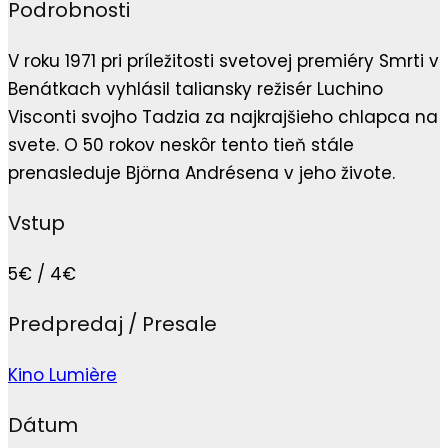
Podrobnosti
V roku 1971 pri príležitosti svetovej premiéry Smrti v
Benátkach vyhlásil taliansky režisér Luchino
Visconti svojho Tadzia za najkrajšieho chlapca na
svete. O 50 rokov neskôr tento tieň stále
prenasleduje Björna Andrésena v jeho živote.
Vstup
5€ / 4€
Predpredaj / Presale
Kino Lumière
Dátum