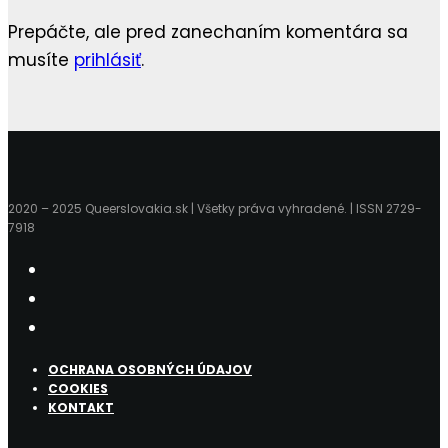
Prepáčte, ale pred zanechaním komentára sa
musíte
prihlásiť
.
2020 – 2025 Queerslovakia.sk | Všetky práva vyhradené. | ISSN 2729-
7918
OCHRANA OSOBNÝCH ÚDAJOV
COOKIES
KONTAKT