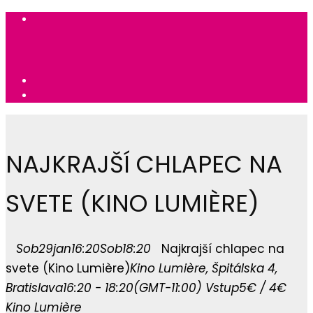
NAJKRAJŠÍ CHLAPEC NA
SVETE (KINO LUMIÈRE)
Sob
29
jan
16:20
Sob
18:20
Najkrajší chlapec na
svete (Kino Lumière)
Kino Lumière
, Špitálska 4,
Bratislava
16:20 - 18:20
(GMT-11:00)
Vstup
5€ / 4€
Kino Lumière