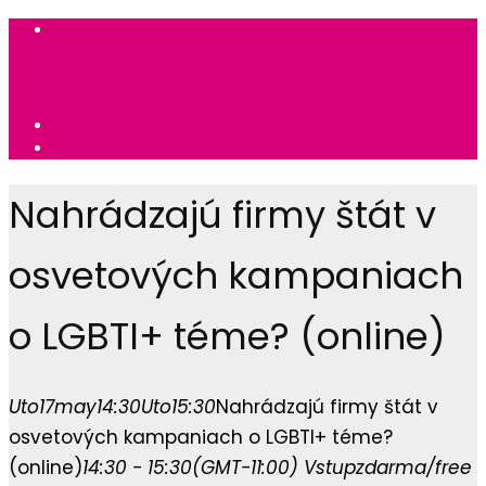
Nahrádzajú firmy štát v
osvetových kampaniach
o LGBTI+ téme? (online)
Uto
17
may
14:30
Uto
15:30
Nahrádzajú firmy štát v
osvetových kampaniach o LGBTI+ téme?
(online)
14:30 - 15:30
(GMT-11:00)
Vstup
zdarma/free