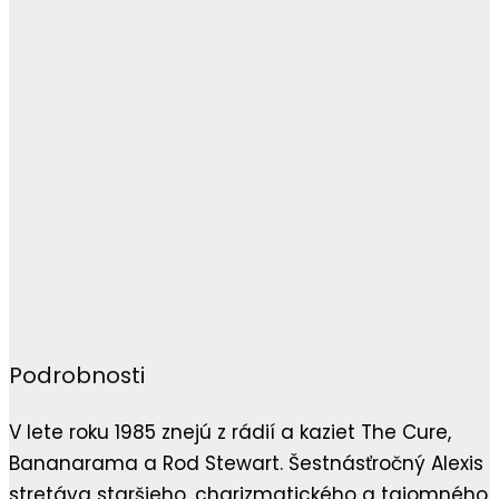
Podrobnosti
V lete roku 1985 znejú z rádií a kaziet The Cure,
Bananarama a Rod Stewart. Šestnásťročný Alexis
stretáva staršieho, charizmatického a tajomného