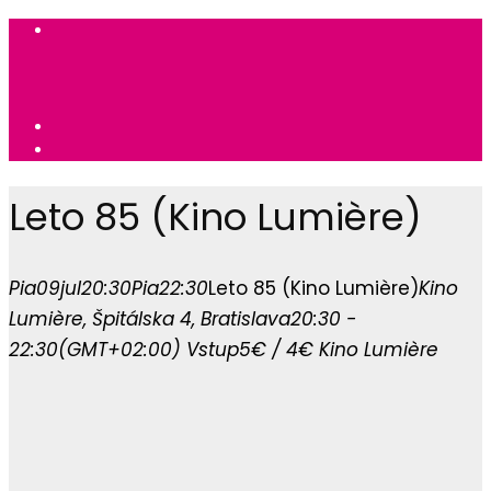
Leto 85 (Kino Lumière)
Pia
09
jul
20:30
Pia
22:30
Leto 85 (Kino Lumière)
Kino
Lumière
, Špitálska 4, Bratislava
20:30 -
22:30
(GMT+02:00)
Vstup
5€ / 4€
Kino Lumière