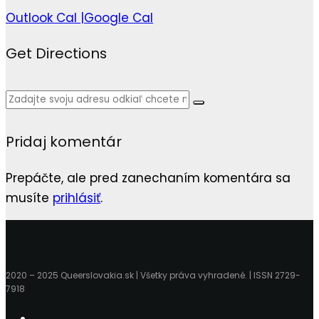
Outlook Cal |
Google Cal
Get Directions
Pridaj komentár
Prepáčte, ale pred zanechaním komentára sa
musíte
prihlásiť
.
2020 – 2025 Queerslovakia.sk | Všetky práva vyhradené. | ISSN 2729-
7918