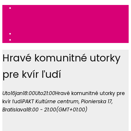
Hravé komunitné utorky
pre kvír ľudí
Uto
16
jan
18:00
Uto
21:00
Hravé komunitné utorky pre
kvír ľudí
PAKT Kultúrne centrum
, Pionierska 17,
Bratislava
18:00 - 21:00
(GMT+01:00)