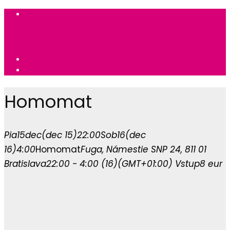
Homomat
Pia
15
dec
(dec 15)
22:00
Sob
16
(dec
16)
4:00
Homomat
Fuga
, Námestie SNP 24, 811 01
Bratislava
22:00 - 4:00
(16)
(GMT+01:00)
Vstup
8 eur