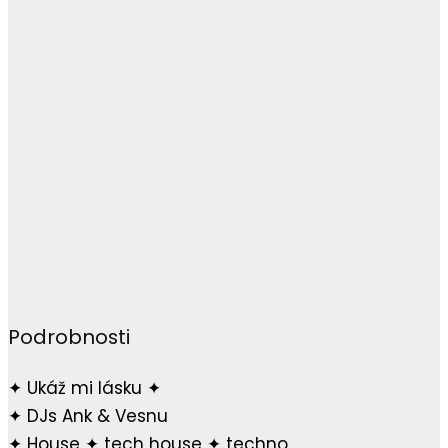
Podrobnosti
✦ Ukáž mi lásku ✦
✦ DJs Ank & Vesnu
✦ House ✦ tech house ✦ techno