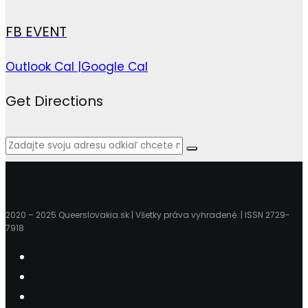
FB EVENT
Outlook Cal |
Google Cal
Get Directions
2020 – 2025 Queerslovakia.sk | Všetky práva vyhradené. | ISSN 2729-
7918