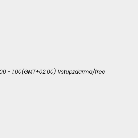
:00 - 1:00
(GMT+02:00)
Vstup
zdarma/free