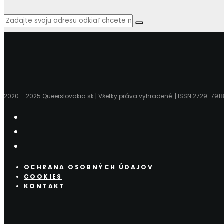
2020 – 2025 Queerslovakia.sk | Všetky práva vyhradené. | ISSN 2729-791
OCHRANA OSOBNÝCH ÚDAJOV
COOKIES
KONTAKT