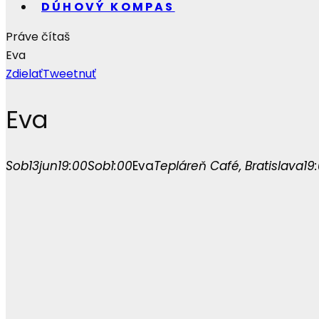
DÚHOVÝ KOMPAS
Práve čítaš
Eva
Zdielať
Tweetnuť
Eva
Sob
13
jun
19:00
Sob
1:00
Eva
Tepláreň Café
, Bratislava
19