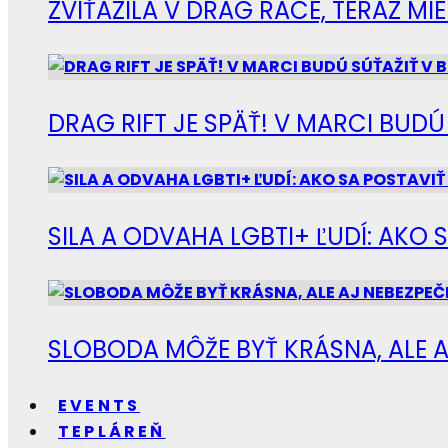
ZVÍŤAZILA V DRAG RACE, TERAZ M
DRAG RIFT JE SPÄŤ! V MARCI BUD
SILA A ODVAHA LGBTI+ ĽUDÍ: AKO 
SLOBODA MÔŽE BYŤ KRÁSNA, ALE A
EVENTS
TEPLÁREŇ