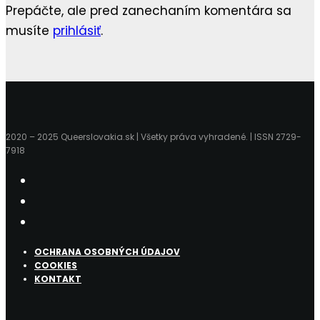
Prepáčte, ale pred zanechaním komentára sa
musíte
prihlásiť
.
2020 – 2025 Queerslovakia.sk | Všetky práva vyhradené. | ISSN 2729-
7918
OCHRANA OSOBNÝCH ÚDAJOV
COOKIES
KONTAKT