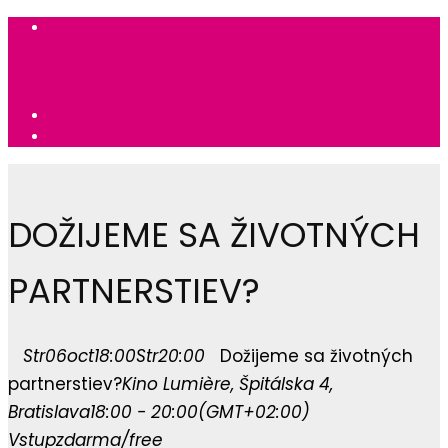
DOŽIJEME SA ŽIVOTNÝCH
PARTNERSTIEV?
Str
06
oct
18:00
Str
20:00
Dožijeme sa životných
partnerstiev?
Kino Lumière
, Špitálska 4,
Bratislava
18:00 - 20:00
(GMT+02:00)
Vstup
zdarma/free