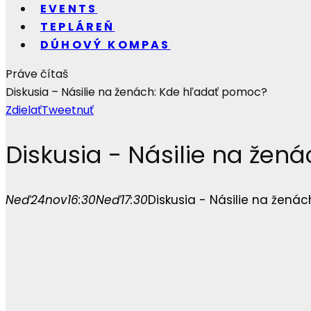
EVENTS
TEPLÁREŇ
DÚHOVÝ KOMPAS
Práve čítaš
Diskusia – Násilie na ženách: Kde hľadať pomoc?
Zdielať
Tweetnuť
Diskusia - Násilie na žen
Neď
24
nov
16:30
Neď
17:30
Diskusia - Násilie na žená