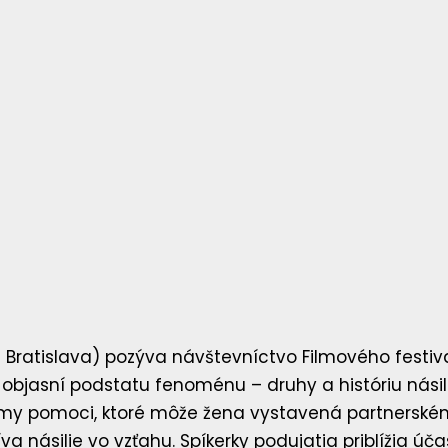
 Bratislava) pozýva návštevníctvo Filmového festiva
 objasní podstatu fenoménu – druhy a históriu násil
ormy pomoci, ktoré môže žena vystavená partnerskému
a násilie vo vzťahu. Spíkerky podujatia priblížia ú