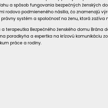
zťahu a spôsob fungovania bezpečných ženských domov
ami rodovo podmieneného násilia, čo znamenajú výr
ý právny systém a spoločnosť na ženu, ktorá zažíva n
ka a terapeutka Bezpečného ženského domu Brána do 
lna poradkyňa a expertka na krízovú komunikáciu zo
kum práce a rodiny.