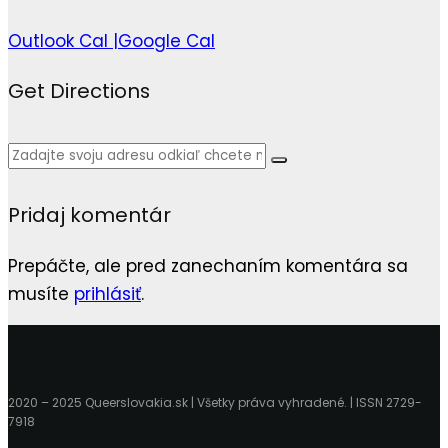
Outlook Cal |
Google Cal
Get Directions
Pridaj komentár
Prepáčte, ale pred zanechaním komentára sa
musíte
prihlásiť
.
2020 – 2025 Queerslovakia.sk | Všetky práva vyhradené. | ISSN 2729-
7918