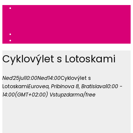
Cyklovýlet s Lotoskami
Neď
25
jul
10:00
Neď
14:00
Cyklovýlet s
Lotoskami
Eurovea
, Pribinova 8, Bratislava
10:00 -
14:00
(GMT+02:00)
Vstup
zdarma/free