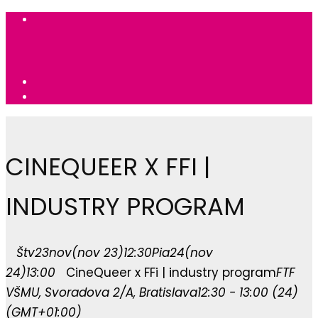
CINEQUEER X FFI |
INDUSTRY PROGRAM
Štv
23
nov
(nov 23)
12:30
Pia
24
(nov
24)
13:00
CineQueer x FFi | industry program
FTF
VŠMU
, Svoradova 2/A, Bratislava
12:30 - 13:00
(24)
(GMT+01:00)