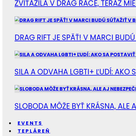
ZVÍŤAZILA V DRAG RACE, TERAZ M
DRAG RIFT JE SPÄŤ! V MARCI BUD
SILA A ODVAHA LGBTI+ ĽUDÍ: AKO 
SLOBODA MÔŽE BYŤ KRÁSNA, ALE A
EVENTS
TEPLÁREŇ