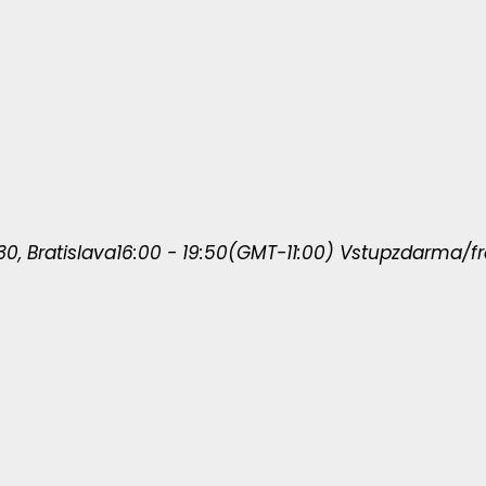
0, Bratislava
16:00 - 19:50
(GMT-11:00)
Vstup
zdarma/f