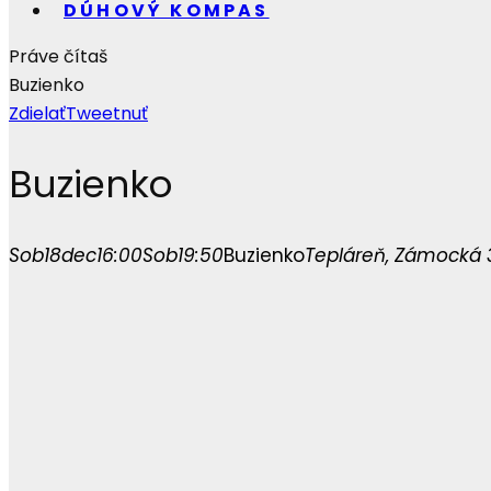
DÚHOVÝ KOMPAS
Práve čítaš
Buzienko
Zdielať
Tweetnuť
Buzienko
Sob
18
dec
16:00
Sob
19:50
Buzienko
Tepláreň
, Zámocká 3