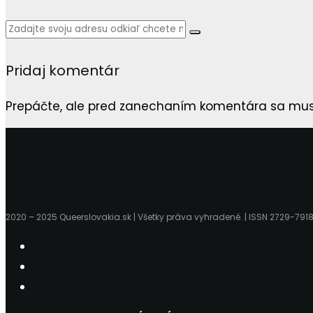
Pridaj komentár
Prepáčte, ale pred zanechaním komentára sa mu
2020 – 2025 Queerslovakia.sk | Všetky práva vyhradené. | ISSN 2729-791