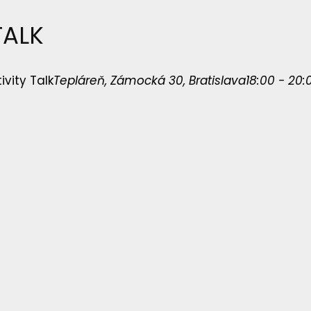
TALK
ivity Talk
Tepláreň
, Zámocká 30, Bratislava
18:00 - 20: