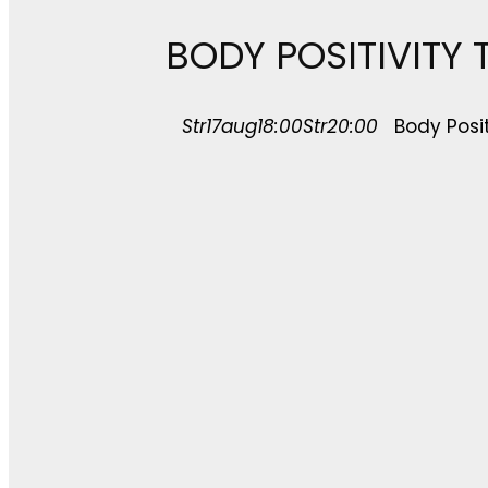
BODY POSITIVITY 
Str
17
aug
18:00
Str
20:00
Body Posit