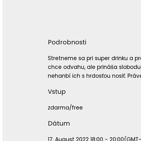
Podrobnosti
Stretneme sa pri super drinku a pr
chce odvahu, ale prináša slobodu.
nehanbí ich s hrdosťou nosiť. Práve
Vstup
zdarma/free
Dátum
17. August 2022 18:00 - 20:00
(GMT-1