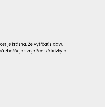
osť je krásna. Že vytŕčať z davu
á zbožňuje svoje ženské krivky a