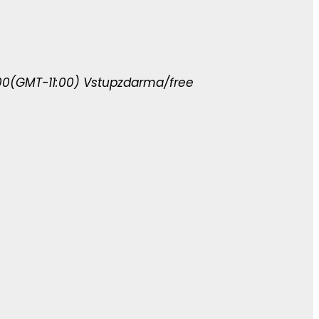
00
(GMT-11:00)
Vstup
zdarma/free