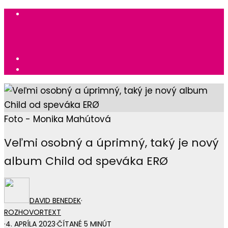
Foto - Monika Mahútová
Veľmi osobný a úprimný, taký je nový
album Child od speváka ERØ
DAVID BENEDEK
·
ROZHOVOR
TEXT
·
4. APRÍLA 2023
·
ČÍTANÉ 5 MINÚT