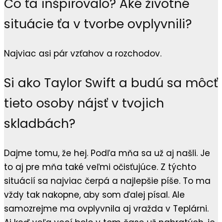
Čo ťa inšpirovalo? Aké životné
situácie ťa v tvorbe ovplyvnili?
Najviac asi pár vzťahov a rozchodov.
Si ako Taylor Swift a budú sa môcť
tieto osoby nájsť v tvojich
skladbách?
Dajme tomu, že hej. Podľa mňa sa už aj našli. Je
to aj pre mňa také veľmi očisťujúce. Z týchto
situácií sa najviac čerpá a najlepšie píše. To ma
vždy tak nakopne, aby som ďalej písal. Ale
samozrejme ma ovplyvnila aj vražda v Teplárni.