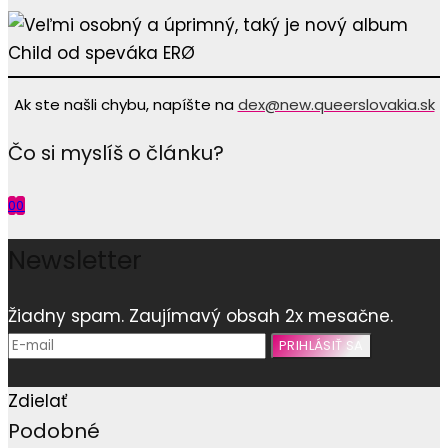
Ak ste našli chybu, napíšte na
dex@new.queerslovakia.sk
Čo si myslíš o článku?
0
0
Newsletter
Žiadny spam. Zaujímavý obsah 2x mesačne.
Zdielať
Podobné