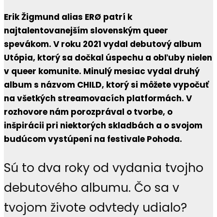
Erik Žigmund alias ERØ patrí k
najtalentovanejším slovenským queer
spevákom. V roku 2021 vydal debutový album
Utópia, ktorý sa dočkal úspechu a obľuby nielen
v queer komunite. Minulý mesiac vydal druhý
album s názvom CHILD, ktorý si môžete vypočuť
na všetkých streamovacích platformách. V
rozhovore nám porozprával o tvorbe, o
inšpirácii pri niektorých skladbách a o svojom
budúcom vystúpení na festivale Pohoda.
Sú to dva roky od vydania tvojho
debutového albumu. Čo sa v
tvojom živote odvtedy udialo?