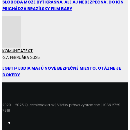
SLOBODA MÔŽE BYŤ KRÁSNA, ALE AJ NEBEZPEČNÁ. DO KÍN
PRICHÁDZA BRAZÍLSKY FILM BABY
KOMUNITA
TEXT
·
27. FEBRUÁRA 2025
LGBTI+ ĽUDIA MAJÚ NOVÉ BEZPEČNÉ MIESTO, OTÁZNE JE
DOKEDY
2020 – 2025 Queerslovakia.sk | Všetky práva vyhradené. | ISSN 2729-
7918