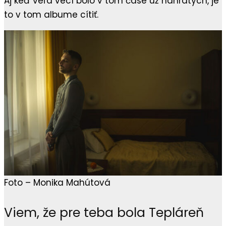
Aj keď veľa vecí bolo v tom čase už nahratých, je
to v tom albume cítiť.
Foto – Monika Mahútová
Viem, že pre teba bola Tepláreň