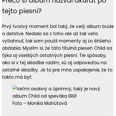
Prečo si album nazval akurát po
tejto piesni?
Prvý tvorivý moment bol taký, že celý album bude
o detstve. Nedalo sa z toho ale až tak veľa
vytiahnuť, tak som použil momenty aj zo širšieho
obdobia. Myslím si, že táto titulná pieseň Child sa
týka aj všetkých ostatných piesní. Tie spôsoby,
ako si v tej skladbe radím, sú aj odpoveďou na
ostatné skladby. Je to pre mňa uspokojenie, že to
takto má byť.
Foto – Monika Mahútová