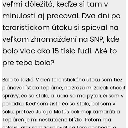
veľmi dôležitá, keďže si tam v
minulosti aj pracoval. Dva dni po
teroristickom útoku si spieval na
veľkom zhromaždení na SNP, kde
bolo viac ako 15 tisíc ľudí. Aké to
pre teba bolo?
Bolo to ťažké. V deň teroristického útoku som tiež
plánoval ísť do Teplárne, no zrazu mi začali chodiť
správy, čo sa stalo, a ľudia sa ma pýtali, či som v
poriadku. Keď som zistil, čo sa stalo, bol som v
šoku, pretože Juraj a Matúš boli moji kamaráti a
Tepláreň je mi neskutočne blízka. Potom ma
oslovili, aby som zaspieval na tom pochode, a