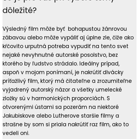
dôležité?
Výsledný film môže byť bohapustou žánrovou
zábavou alebo môže vypáliť aj úplne zle, čiže ako
kŕčovito urputná potreba vypudiť na tento svet
nejaké nevyhnutné autorské posolstvo, bez
ktorého by ľudstvo strádalo. Ideálny prípad,
aspoň v mojom ponímaní, je nakrútiť divácky
príťažlivý film, ktorý má čitateľne a zrozumiteľne
vyjadrený autorský názor a všetky umelecké
zložky sú v harmonických proporciách. S
otvorenými ústami sa pozerám na niektoré
Jakubiskove alebo Lutherove staršie filmy a
strašne by som si priala nakrútiť raz film, ako to
vedeli oni.