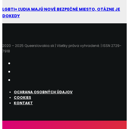
LGBTI+ ĽUDIA MAJÚ NOVÉ BEZPEČNÉ MIESTO, OTÁZNE JE
DOKEDY
2020 – 2025 Queerslovakia.sk | Všetky práva vyhradené. | ISSN 2729-
7918
OCHRANA OSOBNÝCH ÚDAJOV
COOKIES
KONTAKT