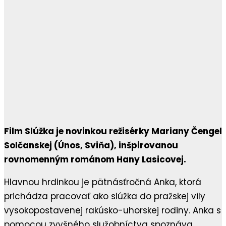
Film Slúžka je novinkou režisérky Mariany Čengel
Solčanskej (Únos, Sviňa), inšpirovanou
rovnomenným románom Hany Lasicovej.
Hlavnou hrdinkou je pätnásťročná Anka, ktorá
prichádza pracovať ako slúžka do pražskej vily
vysokopostavenej rakúsko-uhorskej rodiny. Anka s
pomocou zvyšného služobníctva spoznáva