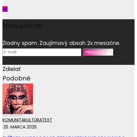
0
0
Newsletter
Žiadny spam. Zaujímavý obsah 2x mesačne.
Zdielať
Podobné
KOMUNITA
KULTÚRA
TEXT
·
25. MARCA 2025