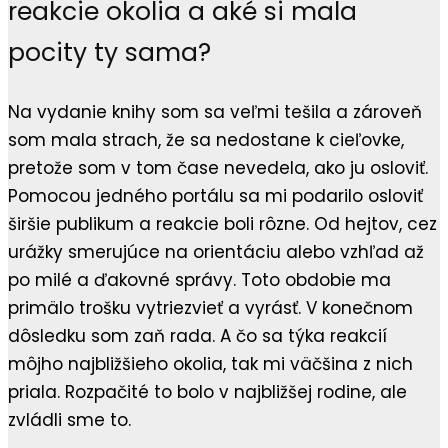
reakcie okolia a aké si mala
pocity ty sama?
Na vydanie knihy som sa veľmi tešila a zároveň
som mala strach, že sa nedostane k cieľovke,
pretože som v tom čase nevedela, ako ju osloviť.
Pomocou jedného portálu sa mi podarilo osloviť
širšie publikum a reakcie boli rôzne. Od hejtov, cez
urážky smerujúce na orientáciu alebo vzhľad až
po milé a ďakovné správy. Toto obdobie ma
primälo trošku vytriezvieť a vyrásť. V konečnom
dôsledku som zaň rada. A čo sa týka reakcií
môjho najbližšieho okolia, tak mi väčšina z nich
priala. Rozpačité to bolo v najbližšej rodine, ale
zvládli sme to.