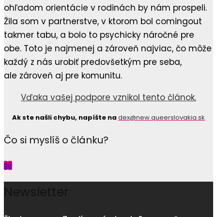
ohľadom orientácie v rodinách by nám prospeli.
Žila som v partnerstve, v ktorom bol comingout
takmer tabu, a bolo to psychicky náročné pre
obe. Toto je najmenej a zároveň najviac, čo môže
každý z nás urobiť predovšetkým pre seba,
ale zároveň aj pre komunitu.
Vďaka vašej podpore vznikol tento článok.
Ak ste našli chybu, napíšte na
dex@new.queerslovakia.sk
Čo si myslíš o článku?
0
0
Newsletter