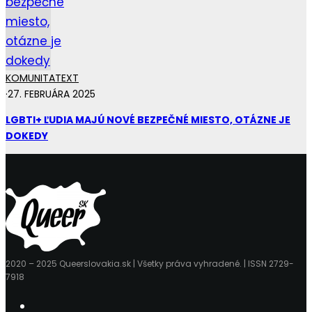
KOMUNITA
TEXT
·
27. FEBRUÁRA 2025
LGBTI+ ĽUDIA MAJÚ NOVÉ BEZPEČNÉ MIESTO, OTÁZNE JE
DOKEDY
2020 – 2025 Queerslovakia.sk | Všetky práva vyhradené. | ISSN 2729-
7918