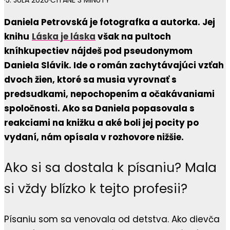
·
5. JÚLA 2020
·
ČÍTANÉ 3 MINÚTY
Daniela Petrovská je fotografka a autorka. Jej
knihu
Láska je láska
však na pultoch
kníhkupectiev nájdeš pod pseudonymom
Daniela Slávik. Ide o román zachytávajúci vzťah
dvoch žien, ktoré sa musia vyrovnať s
predsudkami, nepochopením a očakávaniami
spoločnosti. Ako sa Daniela popasovala s
reakciami na knižku a aké boli jej pocity po
vydaní, nám opísala v rozhovore nižšie.
Ako si sa dostala k písaniu? Mala
si vždy blízko k tejto profesii?
Písaniu som sa venovala od detstva. Ako dievča