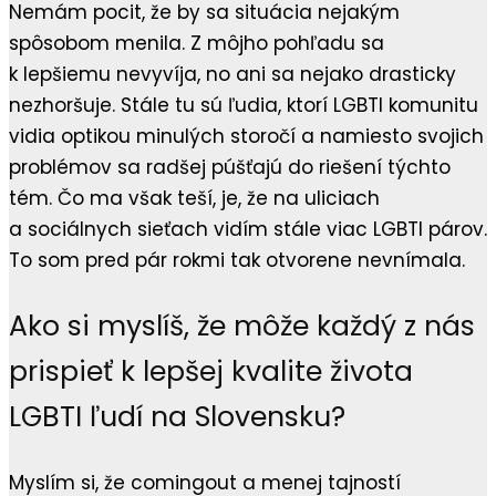
Nemám pocit, že by sa situácia nejakým
spôsobom menila. Z môjho pohľadu sa
k lepšiemu nevyvíja, no ani sa nejako drasticky
nezhoršuje. Stále tu sú ľudia, ktorí LGBTI komunitu
vidia optikou minulých storočí a namiesto svojich
problémov sa radšej púšťajú do riešení týchto
tém. Čo ma však teší, je, že na uliciach
a sociálnych sieťach vidím stále viac LGBTI párov.
To som pred pár rokmi tak otvorene nevnímala.
Ako si myslíš, že môže každý z nás
prispieť k lepšej kvalite života
LGBTI ľudí na Slovensku?
Myslím si, že comingout a menej tajností