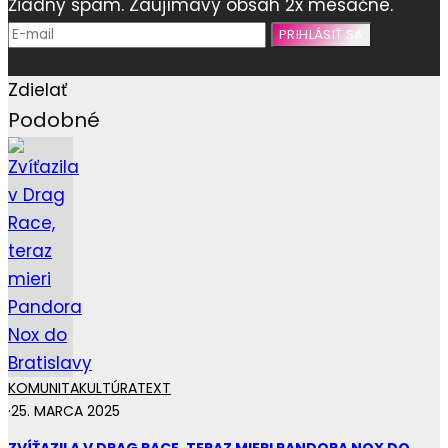
Žiadny spam. Zaujímavý obsah 2x mesačne.
Zdielať
Podobné
KOMUNITA
KULTÚRA
TEXT
·
25. MARCA 2025
ZVÍŤAZILA V DRAG RACE, TERAZ MIERI PANDORA NOX DO