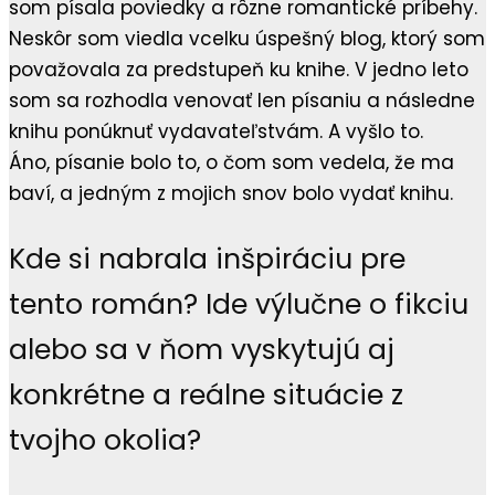
som písala poviedky a rôzne romantické príbehy.
Neskôr som viedla vcelku úspešný blog, ktorý som
považovala za predstupeň ku knihe. V jedno leto
som sa rozhodla venovať len písaniu a následne
knihu ponúknuť vydavateľstvám. A vyšlo to.
Áno, písanie bolo to, o čom som vedela, že ma
baví, a jedným z mojich snov bolo vydať knihu.
Kde si nabrala inšpiráciu pre
tento román? Ide výlučne o fikciu
alebo sa v ňom vyskytujú aj
konkrétne a reálne situácie z
tvojho okolia?