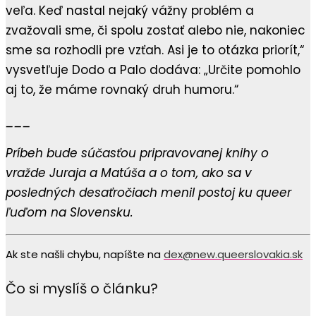
veľa. Keď nastal nejaký vážny problém a
zvažovali sme, či spolu zostať alebo nie, nakoniec
sme sa rozhodli pre vzťah. Asi je to otázka priorít,“
vysvetľuje Dodo a Palo dodáva: „Určite pomohlo
aj to, že máme rovnaký druh humoru.“
___
Príbeh bude súčasťou pripravovanej knihy o
vražde Juraja a Matúša a o tom, ako sa v
posledných desaťročiach menil postoj ku queer
ľuďom na Slovensku.
Ak ste našli chybu, napíšte na
dex@new.queerslovakia.sk
Čo si myslíš o článku?