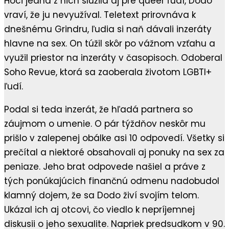
Hoci jedna z nich slúžila aj pre queer ľudí, Dodo
vraví, že ju nevyužíval. Teletext prirovnáva k
dnešnému Grindru, ľudia si naň dávali inzeráty
hlavne na sex. On túžil skôr po vážnom vzťahu a
využil priestor na inzeráty v časopisoch. Odoberal
Soho Revue, ktorá sa zaoberala životom LGBTI+
ľudí.
Podal si teda inzerát, že hľadá partnera so
záujmom o umenie. O pár týždňov neskôr mu
prišlo v zalepenej obálke asi 10 odpovedí. Všetky si
prečítal a niektoré obsahovali aj ponuky na sex za
peniaze. Jeho brat odpovede našiel a práve z
tých ponúkajúcich finančnú odmenu nadobudol
klamný dojem, že sa Dodo živí svojím telom.
Ukázal ich aj otcovi, čo viedlo k nepríjemnej
diskusii o jeho sexualite. Napriek predsudkom v 90.