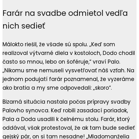
Farár na svadbe odmietol vedľa
nich sedieť
Málokto riešil, že všade sú spolu. „Keď som
realizoval výtvarné diela v kostoloch, Dodo chodil
často so mnou, lebo on šoféruje,“ vraví Palo.
„Nikomu sme nemuseli vysvetľovať náš vzťah. Na
jednom podujatí farár poznamenal, že vyzeráme
ako bratia a my sme odpovedali: „skoro“.
Bizarná situácia nastala počas prípravy svadby
Palovho synovca. Keď robili zasadací poriadok,
Pala a Doda usadili k čelnému stolu. Farár, ktorý
oddával, však protestoval, že ak tam bude sedieť
gejský pár, on si tam nesadne! „Mladomanželia