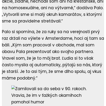
akcie, žiadne, nechodil som ani na kresťanské, ani
na homosexuálne, ani na výtvarné,“ dodáva Palo.
„Vytvorili sme si malý okruh kamarátov, s ktorými
sme sa pravidelne stretávali.“
Palo si spomína, že za ruky sa na verejnosti prvý
raz držali na výlete v Amsterdame, hoci aj tam sa
báli. „Kým som pracoval v obchode, mal som
obavu Pala prezentovať ako svojho partnera.
Vravel som, že je to môj brat. Ľudia si to však
často myslia aj automaticky, pýtajú sa nás, ktorý
je starší. Je to asi tým, že sme dlho spolu, aj vkus
máme podobný.“