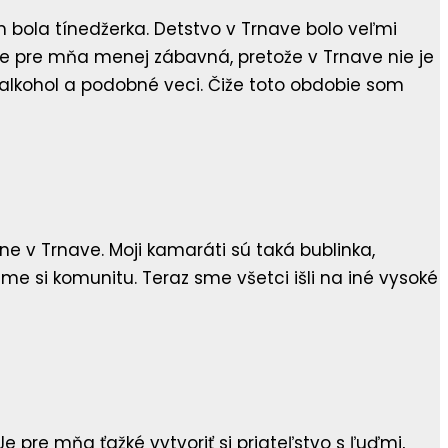
m bola tínedžerka. Detstvo v Trnave bolo veľmi
 je pre mňa menej zábavná, pretože v Trnave nie je
l alkohol a podobné veci. Čiže toto obdobie som
ne v Trnave. Moji kamaráti sú taká bublinka,
 sme si komunitu. Teraz sme všetci išli na iné vysoké
e pre mňa ťažké vytvoriť si priateľstvo s ľuďmi,