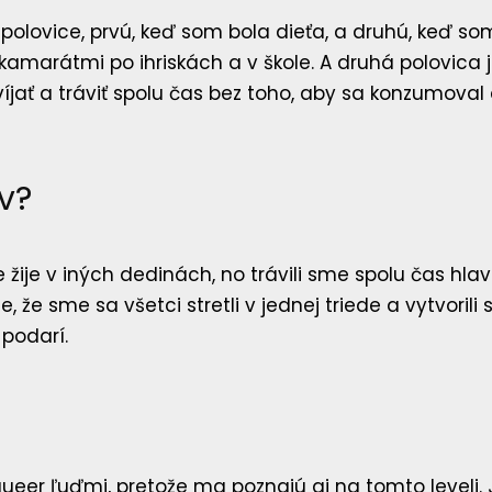
polovice, prvú, keď som bola dieťa, a druhú, keď so
 kamarátmi po ihriskách a v škole. A druhá polovica
zvíjať a tráviť spolu čas bez toho, aby sa konzumova
v?
žije v iných dedinách, no trávili sme spolu čas hlav
, že sme sa všetci stretli v jednej triede a vytvorili
 podarí.
queer ľuďmi, pretože ma poznajú aj na tomto leveli. J