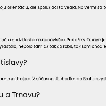
ju orientáciu, ale spolužiaci to vedia. No veľmi sa
iečo medzi láskou a nenávisťou. Pretože v Trnave j
astala, nebolo tam až tak čo robiť, tak som chodie
tislavy?
am mal frajera. V súčasnosti chodím do Bratislavy i
vu a Trnavu?