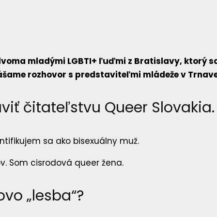
dvoma mladými LGBTI+ ľuďmi z Bratislavy, ktorý s
ášame rozhovor s predstaviteľmi mládeže v Trnave
viť čitateľstvu Queer Slovakia.
ntifikujem sa ako bisexuálny muž.
v. Som cisrodová queer žena.
ovo „lesba“?