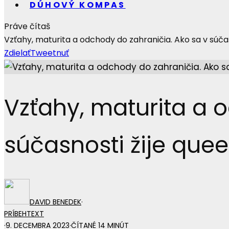
DÚHOVÝ KOMPAS
Práve čítaš
Vzťahy, maturita a odchody do zahraničia. Ako sa v súča
Zdielať
Tweetnuť
Vzťahy, maturita a 
súčasnosti žije que
DAVID BENEDEK
·
PRÍBEH
TEXT
·
9. DECEMBRA 2023
·
ČÍTANÉ 14 MINÚT