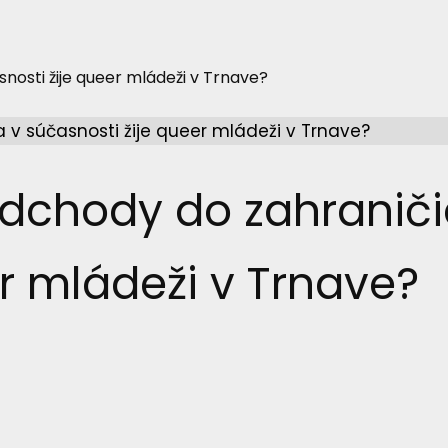
snosti žije queer mládeži v Trnave?
odchody do zahraniči
er mládeži v Trnave?