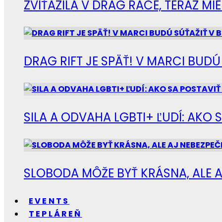
ZVÍŤAZILA V DRAG RACE, TERAZ M
DRAG RIFT JE SPÄŤ! V MARCI BUD
SILA A ODVAHA LGBTI+ ĽUDÍ: AKO 
SLOBODA MÔŽE BYŤ KRÁSNA, ALE A
EVENTS
TEPLÁREŇ