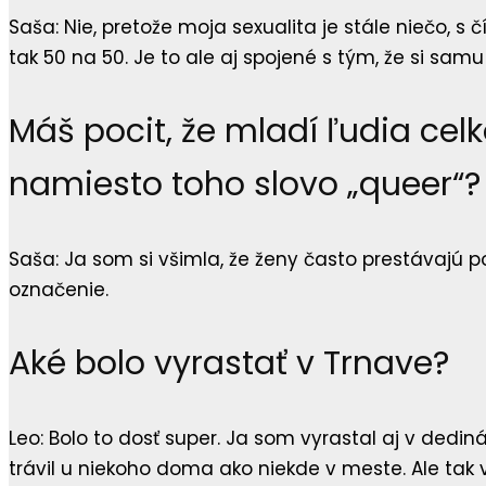
Saša: Nie, pretože moja sexualita je stále niečo, s
tak 50 na 50. Je to ale aj spojené s tým, že si sam
Máš pocit, že mladí ľudia cel
namiesto toho slovo „queer“?
Saša: Ja som si všimla, že ženy často prestávajú p
označenie.
Aké bolo vyrastať v Trnave?
Leo: Bolo to dosť super. Ja som vyrastal aj v ded
trávil u niekoho doma ako niekde v meste. Ale ta