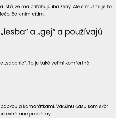
 istá, že ma priťahujú iba ženy. Ale s mužmi je to
ečo, čo k nim cítim.
„lesba“ a „gej“ a používajú
o „sapphic“. To je také veľmi komfortné
 za babkou a kamarátkami. Väčšinu času som skôr
dne extrémne problémy.