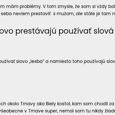
 čím mám problémy. V tom zmysle, že som si vždy bola
u seba neviem prestaviť s mužom, ale stále je tam ni
kovo prestávajú používať slová 
oužívať slovo „lesba“ a namiesto toho používajú slov
inách okolo Trnavy ako Biely kostol, kam som chodil
k všeobecne v Trnave super, nemal som tu nikdy žia