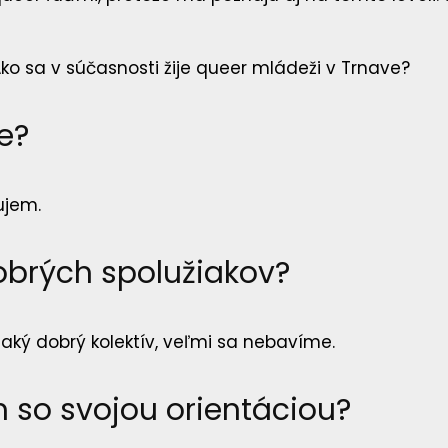
le?
ujem.
obrých spolužiakov?
 taký dobrý kolektív, veľmi sa nebavíme.
m so svojou orientáciou?