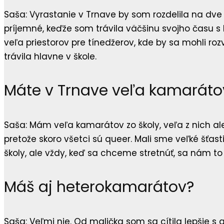
Saša: Vyrastanie v Trnave by som rozdelila na dve 
príjemné, keďže som trávila väčšinu svojho času s
veľa priestorov pre tínedžerov, kde by sa mohli ro
trávila hlavne v škole.
Máte v Trnave veľa kamaráto
Saša: Mám veľa kamarátov zo školy, veľa z nich ale 
pretože skoro všetci sú queer. Mali sme veľké šťastie
školy, ale vždy, keď sa chceme stretnúť, sa nám to
Máš aj heterokamarátov?
Saša: Veľmi nie. Od malička som sa cítila lepšie s 