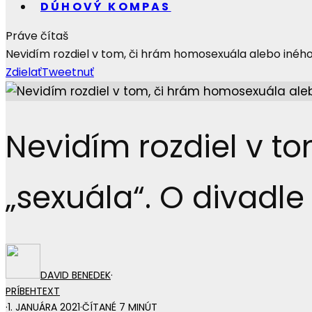
DÚHOVÝ KOMPAS
Práve čítaš
Nevidím rozdiel v tom, či hrám homosexuála alebo iného „
Zdielať
Tweetnuť
Nevidím rozdiel v t
„sexuála“. O divadle 
DAVID BENEDEK
·
PRÍBEH
TEXT
·
1. JANUÁRA 2021
·
ČÍTANÉ 7 MINÚT