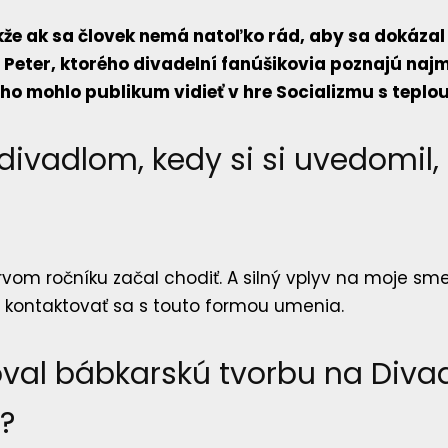
kže ak sa človek nemá natoľko rád, aby sa dokázal
Peter, ktorého divadelní fanúšikovia poznajú najmä
o mohlo publikum vidieť v hre Socializmu s teplou
divadlom, kedy si si uvedomil, 
rvom ročníku začal chodiť. A silný vplyv na moje sm
u kontaktovať sa s touto formou umenia.
oval bábkarskú tvorbu na Divad
?