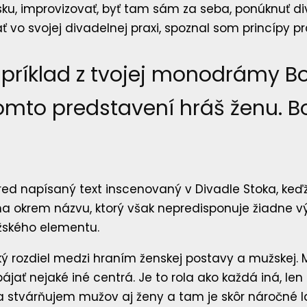
ku, improvizovať, byť tam sám za seba, ponúknuť di
 vo svojej divadelnej praxi, spoznal som princípy p
príklad z tvojej monodrámy Bor
omto predstavení hráš ženu. B
opred napísaný text inscenovaný v Divadle Stoka, keď
téma okrem názvu, ktorý však nepredisponuje žiadne
užského elementu.
ký rozdiel medzi hraním ženskej postavy a mužskej
ájať nejaké iné centrá. Je to rola ako každá iná, l
va stvárňujem mužov aj ženy a tam je skôr náročné