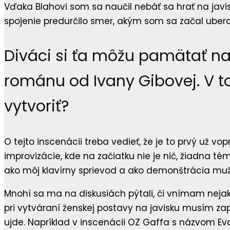
Vďaka Blahovi som sa naučil nebáť sa hrať na javis
spojenie predurčilo smer, akým som sa začal uberať
Diváci si ťa môžu pamätať na
románu od Ivany Gibovej. V t
vytvoriť?
O tejto inscenácii treba vedieť, že je to prvý už v
improvizácie, kde na začiatku nie je nič, žiadna 
ako môj klavírny sprievod a ako demonštrácia m
Mnohí sa ma na diskusiách pýtali, či vnímam neja
pri vytváraní ženskej postavy na javisku musím zap
ujde. Napríklad v inscenácii OZ Gaffa s názvom E