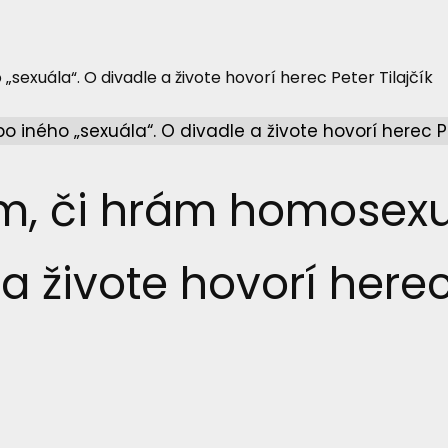
sexuála“. O divadle a živote hovorí herec Peter Tilajčík
om, či hrám homosex
a živote hovorí herec 