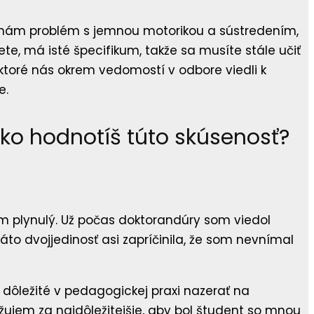
 mám problém s jemnou motorikou a sústredením,
jete, má isté špecifikum, takže sa musíte stále učiť
ktoré nás okrem vedomostí v odbore viedli k
e.
ko hodnotíš túto skúsenosť?
m plynulý. Už počas doktorandúry som viedol
áto dvojjedinosť asi zapríčinila, že som nevnímal
ôležité v pedagogickej praxi nazerať na
ujem za najdôležitejšie, aby bol študent so mnou