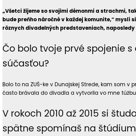
„Všetci žijeme so svojimi démonmi a strachmi, ta
bude preňho náročné v každej komunite,“ myslí si 
rôznych divadelných predstaveniach, naposledy h
Čo bolo tvoje prvé spojenie s 
súčasťou?
Bolo to na ZUŠ-ke v Dunajskej Strede, kam som v p
často brávala do divadla a vytvorila vo mne túžb
V rokoch 2010 až 2015 si štud
spätne spomínaš na štúdium