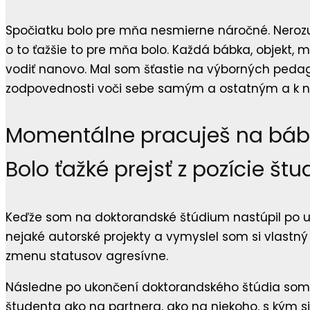
Spočiatku bolo pre mňa nesmierne náročné. Neroz
o to ťažšie to pre mňa bolo. Každá bábka, objekt, ma
vodiť nanovo. Mal som šťastie na výborných pedag
zodpovednosti voči sebe samým a ostatným a k nesm
Momentálne pracuješ na bábk
Bolo ťažké prejsť z pozície š
Keďže som na doktorandské štúdium nastúpil po uk
nejaké autorské projekty a vymyslel som si vlastný
zmenu statusov agresívne.
Následne po ukončení doktorandského štúdia som u
študenta ako na partnera, ako na niekoho, s kým 