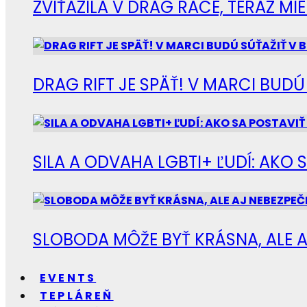
ZVÍŤAZILA V DRAG RACE, TERAZ M
DRAG RIFT JE SPÄŤ! V MARCI BUD
SILA A ODVAHA LGBTI+ ĽUDÍ: AKO 
SLOBODA MÔŽE BYŤ KRÁSNA, ALE A
EVENTS
TEPLÁREŇ