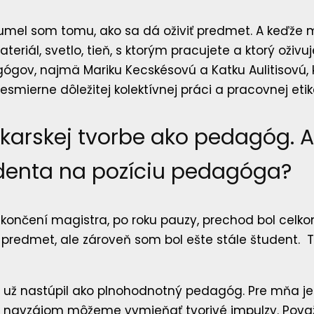
umel som tomu, ako sa dá oživiť predmet. A keďže
teriál, svetlo, tieň, s ktorým pracujete a ktorý oživu
ógov, najmä Mariku Kecskésovú a Katku Aulitisovú, 
ierne dôležitej kolektívnej práci a pracovnej etik
arskej tvorbe ako pedagóg. A
tudenta na pozíciu pedagóga?
ončení magistra, po roku pauzy, prechod bol celko
 predmet, ale zároveň som bol ešte stále študent. T
ž nastúpil ako plnohodnotný pedagóg. Pre mňa je d
si navzájom môžeme vymieňať tvorivé impulzy. Považ