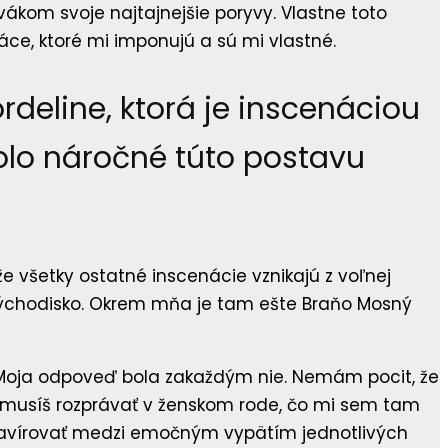
vákom svoje najtajnejšie poryvy. Vlastne toto
ráce, ktoré mi imponujú a sú mi vlastné.
deline, ktorá je inscenáciou
olo náročné túto postavu
že všetky ostatné inscenácie vznikajú z voľnej
 východisko. Okrem mňa je tam ešte Braňo Mosný
. Moja odpoveď bola zakaždým nie. Nemám pocit, že
en musíš rozprávať v ženskom rode, čo mi sem tam
 lavírovať medzi emočným vypätím jednotlivých