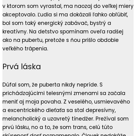
v ktorom som vyrastal, ma naozaj do veľkej miery
akceptovalo. Ľudia si ma dokázali ľahko obľúbiť,
bol som taký energický zabávač, bystrý a
kreatívny. Na detstvo spomínam oveľa radšej
ako na pubertu, pretože s ňou prišlo obdobie
veľkého trápenia.
Prvá láska
Dúfal som, že puberta nikdy nepríde. S
prichádzajúcimi telesnými zmenami sa začala
meniť aj moja povaha. Z veselého, usmievavého
a excentrického dieťaťa sa stal depresívny,
melancholický a uzavretý tínedžer. Prežíval som
prvú lásku, no a to, že som trans, celú túto
skúsenosť dosť poznamenalo. Človek nedokáže