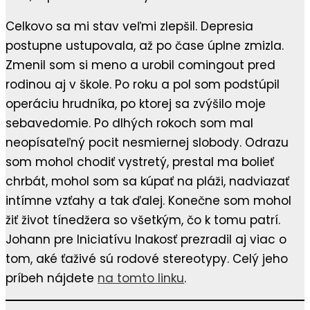
Celkovo sa mi stav veľmi zlepšil. Depresia
postupne ustupovala, až po čase úplne zmizla.
Zmenil som si meno a urobil comingout pred
rodinou aj v škole. Po roku a pol som podstúpil
operáciu hrudníka, po ktorej sa zvýšilo moje
sebavedomie. Po dlhých rokoch som mal
neopísateľný pocit nesmiernej slobody. Odrazu
som mohol chodiť vystretý, prestal ma bolieť
chrbát, mohol som sa kúpať na pláži, nadviazať
intímne vzťahy a tak ďalej. Konečne som mohol
žiť život tínedžera so všetkým, čo k tomu patrí.
Johann pre Iniciatívu Inakosť prezradil aj viac o
tom, aké ťaživé sú rodové stereotypy. Celý jeho
príbeh nájdete
na tomto linku
.