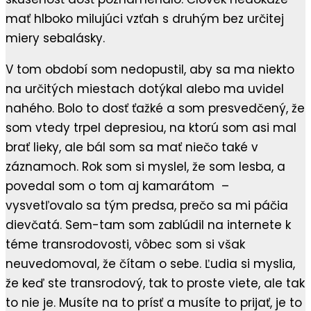
mať hlboko milujúci vzťah s druhým bez určitej
miery sebalásky.
V tom období som nedopustil, aby sa ma niekto
na určitých miestach dotýkal alebo ma uvidel
nahého. Bolo to dosť ťažké a som presvedčený, že
som vtedy trpel depresiou, na ktorú som asi mal
brať lieky, ale bál som sa mať niečo také v
záznamoch. Rok som si myslel, že som lesba, a
povedal som o tom aj kamarátom –
vysvetľovalo sa tým predsa, prečo sa mi páčia
dievčatá. Sem-tam som zablúdil na internete k
téme transrodovosti, vôbec som si však
neuvedomoval, že čítam o sebe. Ľudia si myslia,
že keď ste transrodový, tak to proste viete, ale tak
to nie je. Musíte na to prísť a musíte to prijať, je to