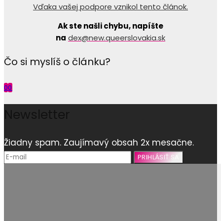
Vďaka vašej podpore vznikol tento článok.
Ak ste našli chybu, napíšte
na
dex@new.queerslovakia.sk
Čo si myslíš o článku?
0
0
Newsletter
Žiadny spam. Zaujímavý obsah 2x mesačne.