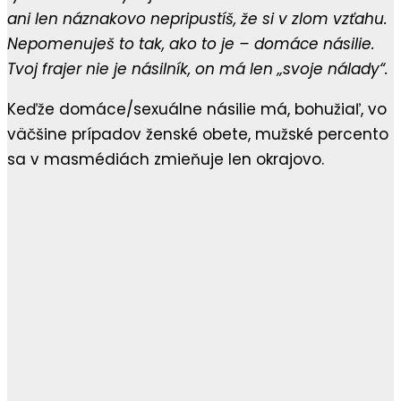
ani len náznakovo nepripustíš, že si v zlom vzťahu.
Nepomenuješ to tak, ako to je – domáce násilie.
Tvoj frajer nie je násilník, on má len „svoje nálady“.
Keďže domáce/sexuálne násilie má, bohužiaľ, vo
väčšine prípadov ženské obete, mužské percento
sa v masmédiách zmieňuje len okrajovo.