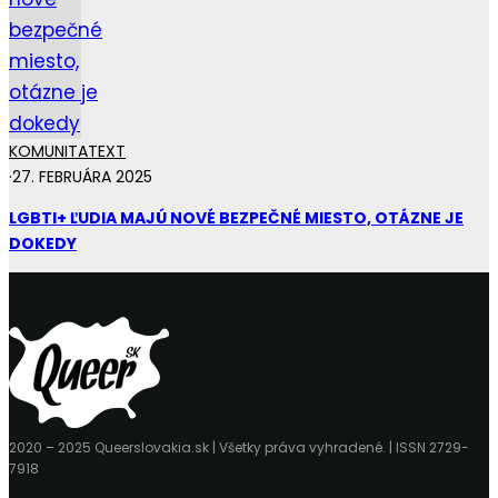
KOMUNITA
TEXT
·
27. FEBRUÁRA 2025
LGBTI+ ĽUDIA MAJÚ NOVÉ BEZPEČNÉ MIESTO, OTÁZNE JE
DOKEDY
2020 – 2025 Queerslovakia.sk | Všetky práva vyhradené. | ISSN 2729-
7918