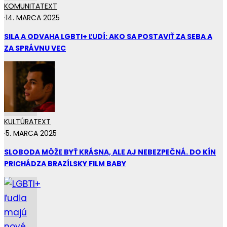
KOMUNITA
TEXT
·
14. MARCA 2025
SILA A ODVAHA LGBTI+ ĽUDÍ: AKO SA POSTAVIŤ ZA SEBA A
ZA SPRÁVNU VEC
KULTÚRA
TEXT
·
5. MARCA 2025
SLOBODA MÔŽE BYŤ KRÁSNA, ALE AJ NEBEZPEČNÁ. DO KÍN
PRICHÁDZA BRAZÍLSKY FILM BABY