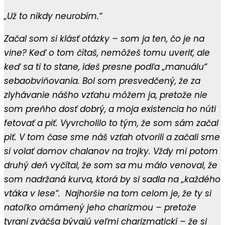
„Už to nikdy neurobím.“
Začal som si klásť otázky – som ja ten, čo je na
vine? Keď o tom čítaš, nemôžeš tomu uveriť, ale
keď sa ti to stane, ideš presne podľa „manuálu“
sebaobviňovania. Bol som presvedčený, že za
zlyhávanie nášho vzťahu môžem ja, pretože nie
som preňho dosť dobrý, a moja existencia ho núti
fetovať a piť. Vyvrcholilo to tým, že som sám začal
piť. V tom čase sme náš vzťah otvorili a začali sme
si volať domov chalanov na trojky. Vždy mi potom
druhý deň vyčítal, že som sa mu málo venoval, že
som nadržaná kurva, ktorá by si sadla na „každého
vtáka v lese“. Najhoršie na tom celom je, že ty si
natoľko omámený jeho charizmou – pretože
tyrani zväčša bývajú veľmi charizmatickí – že si