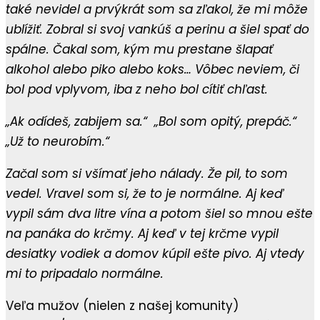
také nevidel a prvýkrát som sa zľakol, že mi môže
ublížiť. Zobral si svoj vankúš a perinu a šiel spať do
spálne. Čakal som, kým mu prestane šlapať
alkohol alebo piko alebo koks… Vôbec neviem, či
bol pod vplyvom, iba z neho bol cítiť chľast.
„Ak odídeš, zabijem sa.“ „Bol som opitý, prepáč.“
„Už to neurobím.“
Začal som si všímať jeho nálady. Že pil, to som
vedel. Vravel som si, že to je normálne. Aj keď
vypil sám dva litre vína a potom šiel so mnou ešte
na panáka do krčmy. Aj keď v tej krčme vypil
desiatky vodiek a domov kúpil ešte pivo. Aj vtedy
mi to pripadalo normálne.
Veľa mužov (nielen z našej komunity)