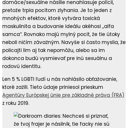
domáce/sexuálne násilie nenahlasuje polícii,
pretože trpia pocitom zlyhania. Je to jeden z
mnohých efektov, ktoré vytvára toxická
maskulinita a budovanie ideálu akéhosi „alfa
samca“. Rovnako majú mylný pocit, že tie útoky
neboli ničím závažným. Navyše si často myslia, že
policajti Iim aj tak nepomôžu, alebo sa im
dokonca budú vysmievať pre inú sexuálnu a
rodovú identitu.
Len 5 % LGBTI ľudí u nás nahlásilo obťažovanie,
ktoré zažili. Tieto údaje priniesol prieskum
Agentúry Európskej únie pre základné práva (FRA)
z roku 2019.