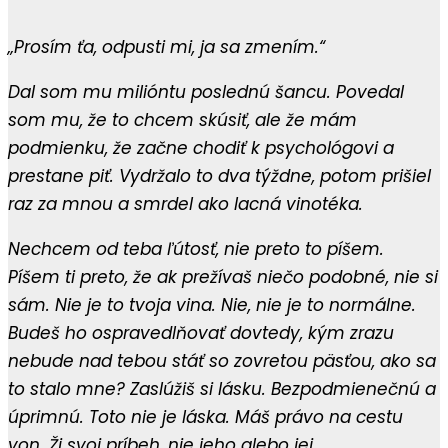
„Prosím ťa, odpusti mi, ja sa zmením.“
Dal som mu milióntu poslednú šancu. Povedal
som mu, že to chcem skúsiť, ale že mám
podmienku, že začne chodiť k psychológovi a
prestane piť. Vydržalo to dva týždne, potom prišiel
raz za mnou a smrdel ako lacná vinotéka.
Nechcem od teba ľútosť, nie preto to píšem.
Píšem ti preto, že ak prežívaš niečo podobné, nie si
sám. Nie je to tvoja vina. Nie, nie je to normálne.
Budeš ho ospravedlňovať dovtedy, kým zrazu
nebude nad tebou stáť so zovretou päsťou, ako sa
to stalo mne? Zaslúžiš si lásku. Bezpodmienečnú a
úprimnú. Toto nie je láska. Máš právo na cestu
von. Ži svoj príbeh, nie jeho alebo jej.