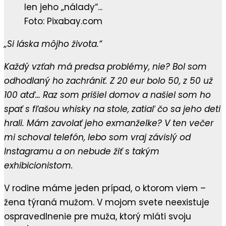
Foto: Pixabay.com
„Si láska môjho života.“
Každý vzťah má predsa problémy, nie? Bol som
odhodlaný ho zachrániť. Z 20 eur bolo 50, z 50 už
100 atď… Raz som prišiel domov a našiel som ho
spať s fľašou whisky na stole, zatiaľ čo sa jeho deti
hrali. Mám zavolať jeho exmanželke? V ten večer
mi schoval telefón, lebo som vraj závislý od
Instagramu a on nebude žiť s takým
exhibicionistom.
V rodine máme jeden prípad, o ktorom viem –
žena týraná mužom. V mojom svete neexistuje
ospravedlnenie pre muža, ktorý mláti svoju