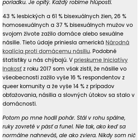
poriadku. Je opitý. Každý robíme hlúposti.
43 % lesbických a 61 % bisexuálnych žien, 26 %
homosexuálnych a 37 % bisexuálnych mužov vo
svojom živote zažilo domáce alebo sexuálne
násilie. Tieto údaje priniesla americká
Národná
koalícia proti domácemu násiliu
. Podobné
štatistiky u nás chýbajú. V
prieskume Iniciatívy
Inakosť
z roku 2017 som však zistil, že násilie vo
všeobecnosti zažilo vyše 16 % respondentov z
queer komunity a že vyše 14 % z prípadov
obťažovania, násilia a slovných útokov sa stalo v
domácnosti.
Potom po mne hodil pohár. Stál v rohu spálne,
ruky zovreté v päsť a funel. Nie tak, ako keď sa
normálne nahneváš, ale ako zviera. Nikdy som nič