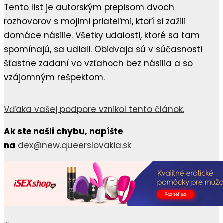
Tento list je autorským prepisom dvoch
rozhovorov s mojimi priateľmi, ktorí si zažili
domáce násilie. Všetky udalosti, ktoré sa tam
spomínajú, sa udiali. Obidvaja sú v súčasnosti
šťastne zadaní vo vzťahoch bez násilia a so
vzájomným rešpektom.
Vďaka vašej podpore vznikol tento článok.
Ak ste našli chybu, napíšte
na
dex@new.queerslovakia.sk