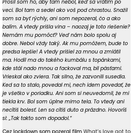
Prosil som ho, aby tam nebol, keď sa vrátim po
veci. Bol tam a sedel ako voš pod chrastou. Snažil
som sa byť rýchly, ani som nepozeral, čo a ako
balím. A vtedy prišla vina – naozaj je toto riešenie?
Nemám mu pomôcť? Veď nám bolo spolu aj
dobre. Nebol vždy taký. Ak mu pomôžem, bude to
predsa lepšie! A vtedy prišiel za mnou a zmlátil
ma. Hodil ma do takého kumbálu s topánkami,
kde stál nado mnou a fackoval ma, bil päsťami.
Vrieskal ako zviera. Tak silno, že zazvonili susedia.
Ked sa to stalo, povedal mi, nech idem povedať, že
je všetko v poriadku. Ani som si neuvedomil, že mi
tiekla krv. Bol som úplne mimo tela. To vtedy ani
necítiš bolesť. Len sa cítiš duto a prázdno. Hovoríš
si: „Tak takto som dopadol.“
Cez lockdown som pozeral film
What’s love got to