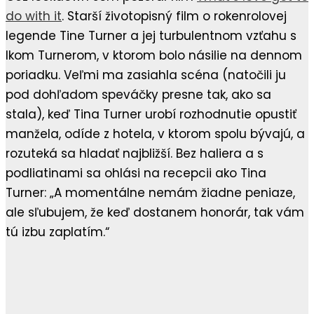
do with it
. Starší životopisný film o rokenrolovej
legende Tine Turner a jej turbulentnom vzťahu s
Ikom Turnerom, v ktorom bolo násilie na dennom
poriadku. Veľmi ma zasiahla scéna (natočili ju
pod dohľadom speváčky presne tak, ako sa
stala), keď Tina Turner urobí rozhodnutie opustiť
manžela, odíde z hotela, v ktorom spolu bývajú, a
rozuteká sa hladať najbližší. Bez haliera a s
podliatinami sa ohlási na recepcii ako Tina
Turner: „A momentálne nemám žiadne peniaze,
ale sľubujem, že keď dostanem honorár, tak vám
tú izbu zaplatím.“