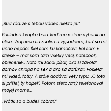
„Buď rád, že s tebou vôbec niekto je.“
Posledná kvapka bola, keď ma v zime vyhodil na
ulicu. Vraj nech sa zbalím a vypadnem, keď sa mi
uňho nepáči. Šiel som ku kamošovi. Bol som v
strese – mal som tam všetky veci, notebook,
oblečenie… Nato mi začal písať, ako si zavolal
domov chlapa na sex a ako sa dofúkali. Posielal
mi videá, fotky. A stále dodával vety typu: „O toto
si prišiel, ty hajzel“. Potom sfetovaný telefonoval
mojej mame…
„Vrátiš sa a budeš žobrať.“