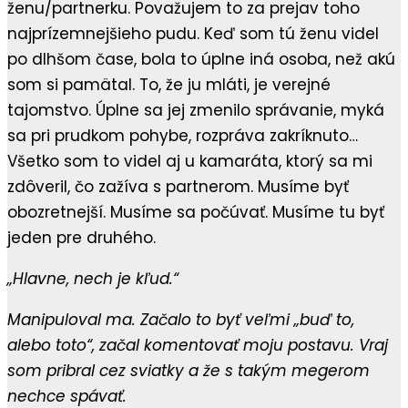
ženu/partnerku. Považujem to za prejav toho
najprízemnejšieho pudu. Keď som tú ženu videl
po dlhšom čase, bola to úplne iná osoba, než akú
som si pamätal. To, že ju mláti, je verejné
tajomstvo. Úplne sa jej zmenilo správanie, myká
sa pri prudkom pohybe, rozpráva zakríknuto…
Všetko som to videl aj u kamaráta, ktorý sa mi
zdôveril, čo zažíva s partnerom. Musíme byť
obozretnejší. Musíme sa počúvať. Musíme tu byť
jeden pre druhého.
„Hlavne, nech je kľud.“
Manipuloval ma. Začalo to byť veľmi „buď to,
alebo toto“, začal komentovať moju postavu. Vraj
som pribral cez sviatky a že s takým megerom
nechce spávať.