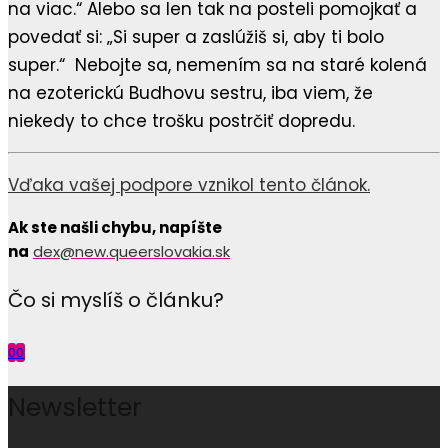
na viac.“ Alebo sa len tak na posteli pomojkať a
povedať si: „Si super a zaslúžiš si, aby ti bolo
super.“ Nebojte sa, nemením sa na staré kolená
na ezoterickú Budhovu sestru, iba viem, že
niekedy to chce trošku postrčiť dopredu.
Vďaka vašej podpore vznikol tento článok.
Ak ste našli chybu, napíšte
na
dex@new.queerslovakia.sk
Čo si myslíš o článku?
0
0
Newsletter