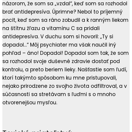
názorom, že som sa „vzdal“, keď som sa rozhodol
brať antidepresíva. Úprimne? Nebol to príjemný
pocit, keď som sa ráno zobudil a k ranným liekom
na štítnu žľazu a vitamínu C sa pridali
antidepresíva. V duchu som si hovoril: „Ty si
dopadol…“ Môj psychiater ma však naučil iný
pohľad – áno! Dopadol! Dopadol som tak, že som
sa rozhodol svoje duševné zdravie dostať pod
kontrolu, a preto beriem lieky. Našťastie som ľudí,
ktorí takýmto spôsobom ku mne pristupovali,
nejako prirodzene zo svojho života odfiltroval, a v
súčasnosti sa stretávam s ľuďmi s o mnoho
otvorenejšou mysľou.