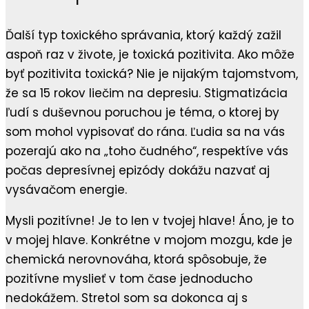
Ďalší typ toxického správania, ktorý každý zažil
aspoň raz v živote, je toxická pozitivita. Ako môže
byť pozitivita toxická? Nie je nijakým tajomstvom,
že sa 15 rokov liečim na depresiu. Stigmatizácia
ľudí s duševnou poruchou je téma, o ktorej by
som mohol vypisovať do rána. Ľudia sa na vás
pozerajú ako na „toho čudného“, respektíve vás
počas depresívnej epizódy dokážu nazvať aj
vysávačom energie.
Mysli pozitívne! Je to len v tvojej hlave! Áno, je to
v mojej hlave. Konkrétne v mojom mozgu, kde je
chemická nerovnováha, ktorá spôsobuje, že
pozitívne myslieť v tom čase jednoducho
nedokážem. Stretol som sa dokonca aj s