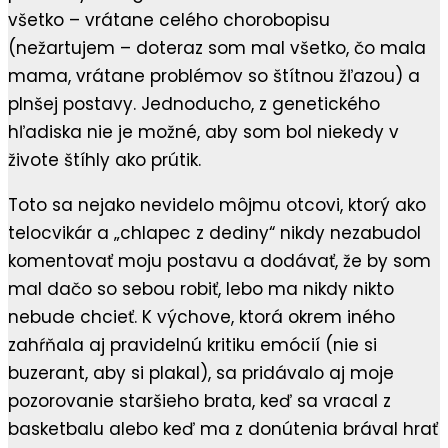
všetko – vrátane celého chorobopisu
(nežartujem – doteraz som mal všetko, čo mala
mama, vrátane problémov so štítnou žľazou) a
plnšej postavy. Jednoducho, z genetického
hľadiska nie je možné, aby som bol niekedy v
živote štíhly ako prútik.
Toto sa nejako nevidelo môjmu otcovi, ktorý ako
telocvikár a „chlapec z dediny“ nikdy nezabudol
komentovať moju postavu a dodávať, že by som
mal dačo so sebou robiť, lebo ma nikdy nikto
nebude chcieť. K výchove, ktorá okrem iného
zahŕňala aj pravidelnú kritiku emócií (nie si
buzerant, aby si plakal), sa pridávalo aj moje
pozorovanie staršieho brata, keď sa vracal z
basketbalu alebo keď ma z donútenia brával hrať