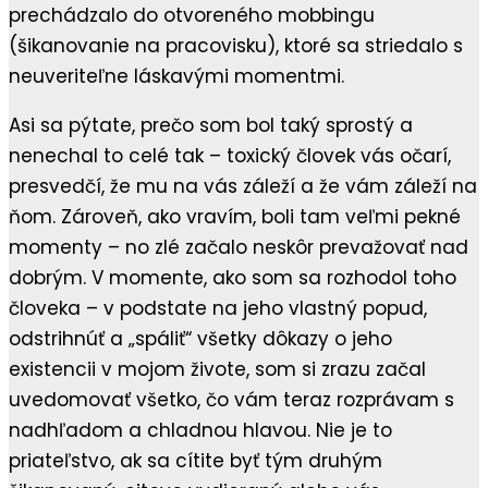
prechádzalo do otvoreného mobbingu
(šikanovanie na pracovisku), ktoré sa striedalo s
neuveriteľne láskavými momentmi.
Asi sa pýtate, prečo som bol taký sprostý a
nenechal to celé tak – toxický človek vás očarí,
presvedčí, že mu na vás záleží a že vám záleží na
ňom. Zároveň, ako vravím, boli tam veľmi pekné
momenty – no zlé začalo neskôr prevažovať nad
dobrým. V momente, ako som sa rozhodol toho
človeka – v podstate na jeho vlastný popud,
odstrihnúť a „spáliť“ všetky dôkazy o jeho
existencii v mojom živote, som si zrazu začal
uvedomovať všetko, čo vám teraz rozprávam s
nadhľadom a chladnou hlavou. Nie je to
priateľstvo, ak sa cítite byť tým druhým