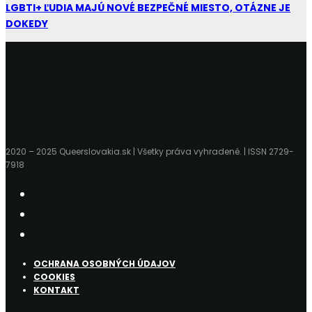
LGBTI+ ĽUDIA MAJÚ NOVÉ BEZPEČNÉ MIESTO, OTÁZNE JE
DOKEDY
2020 – 2025 Queerslovakia.sk | Všetky práva vyhradené. | ISSN 2729-
7918
OCHRANA OSOBNÝCH ÚDAJOV
COOKIES
KONTAKT