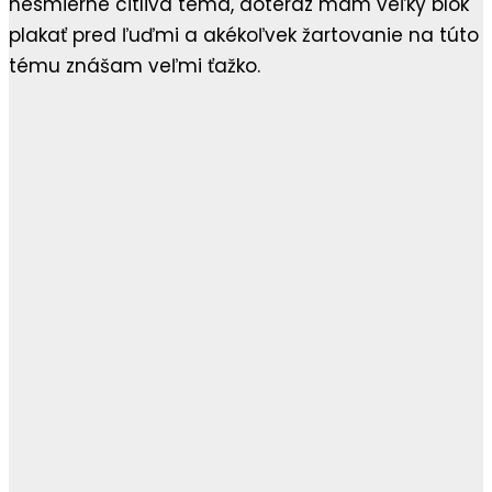
nesmierne citlivá téma, doteraz mám veľký blok
plakať pred ľuďmi a akékoľvek žartovanie na túto
tému znášam veľmi ťažko.