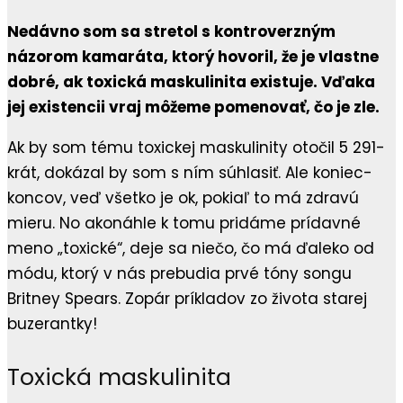
Nedávno som sa stretol s kontroverzným
názorom kamaráta, ktorý hovoril, že je vlastne
dobré, ak toxická maskulinita existuje. Vďaka
jej existencii vraj môžeme pomenovať, čo je zle.
Ak by som tému toxickej maskulinity otočil 5 291-
krát, dokázal by som s ním súhlasiť. Ale koniec-
koncov, veď všetko je ok, pokiaľ to má zdravú
mieru. No akonáhle k tomu pridáme prídavné
meno „toxické“, deje sa niečo, čo má ďaleko od
módu, ktorý v nás prebudia prvé tóny songu
Britney Spears. Zopár príkladov zo života starej
buzerantky!
Toxická maskulinita