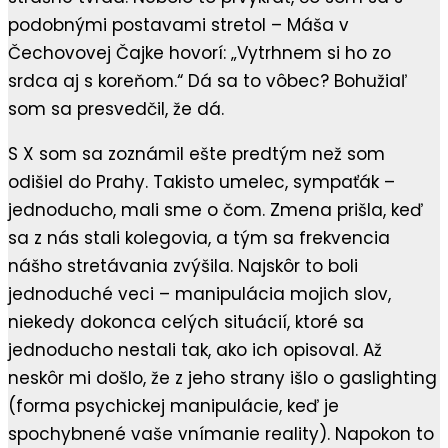
podobnými postavami stretol – Máša v
Čechovovej Čajke hovorí: „Vytrhnem si ho zo
srdca aj s koreňom.“ Dá sa to vôbec? Bohužiaľ
som sa presvedčil, že dá.
S X som sa zoznámil ešte predtým než som
odišiel do Prahy. Takisto umelec, sympaťák –
jednoducho, mali sme o čom. Zmena prišla, keď
sa z nás stali kolegovia, a tým sa frekvencia
nášho stretávania zvýšila. Najskôr to boli
jednoduché veci – manipulácia mojich slov,
niekedy dokonca celých situácií, ktoré sa
jednoducho nestali tak, ako ich opisoval. Až
neskôr mi došlo, že z jeho strany išlo o gaslighting
(forma psychickej manipulácie, keď je
spochybnené vaše vnímanie reality). Napokon to