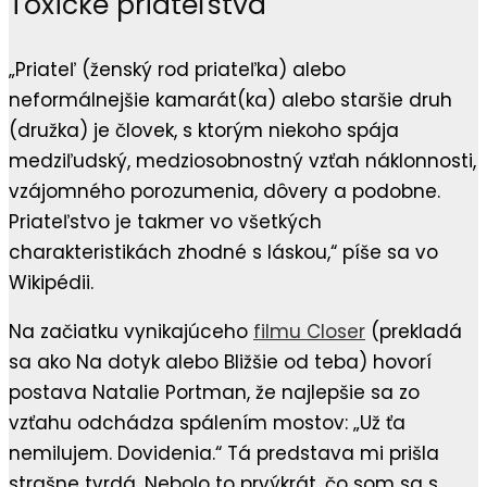
Toxické priateľstvá
„Priateľ (ženský rod priateľka) alebo
neformálnejšie kamarát(ka) alebo staršie druh
(družka) je človek, s ktorým niekoho spája
medziľudský, medziosobnostný vzťah náklonnosti,
vzájomného porozumenia, dôvery a podobne.
Priateľstvo je takmer vo všetkých
charakteristikách zhodné s láskou,“ píše sa vo
Wikipédii.
Na začiatku vynikajúceho
filmu Closer
(prekladá
sa ako Na dotyk alebo Bližšie od teba) hovorí
postava Natalie Portman, že najlepšie sa zo
vzťahu odchádza spálením mostov: „Už ťa
nemilujem. Dovidenia.“ Tá predstava mi prišla
strašne tvrdá. Nebolo to prvýkrát, čo som sa s