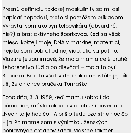
Presnú definíciu toxickej maskulinity sa mi asi
napísať nepodarí, preto si pomôžem príkladom.
Vyrastal som ako syn telocvikára (absurdné,
nie?) a brat aktívneho športovca. Keď sa však
miešal koktejl mojej DNA v matkinej maternici,
nejako som pobral od nej viac, ako sa patrilo.
Vlastne je zaujímavé, že moja mama celé druhé
tehotenstvo túžila po dievčati – mala to byť
Simonka. Brat to však videl inak a neustále jej pílil
uši, že on chce bračeka Tomáška.
Toho dňa, 3. 3. 1989, keď mamu zobrali do
pôrodnice, mávla rukou a v duchu si povedala:
„Nech to je hocičo!“ A prišlo teda ozajstné hocičo
– ja. Po mame som s výnimkou ženských
pohlavných orgánov zdedil vlastne takmer