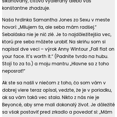
šikanovaný, citovo vydieraný alebo vás
konštantne zhadzuje.
Naša hrdinka Samantha Jones zo Sexu v meste
hovorí: „Milujem ťa, ale seba mám radšej.“
Sebaláska nie je nič zlé. Je to najdôležitejšia vec,
ktorú pre seba môžete urobiť. Na skriňu som si
napísal dve veci – výrok Anny Wintour „Fall flat on
your face. It’s worth it.“ (Padnite tvrdo na hubu.
Stojí to za to.) a moju mantru „Hlavne sa z toho
neposrať!“
Ak ste sa našli v niečom z toho, čo som vám v
dobrej viere teraz opísal, vedzte, že je v poriadku,
ak sa vám taká vec stala. Nikto z nás nie je
Beyoncé, aby sme mali dokonalý život. Je dôležité
sa však postaviť pred zrkadlo a povedať si: „Mám