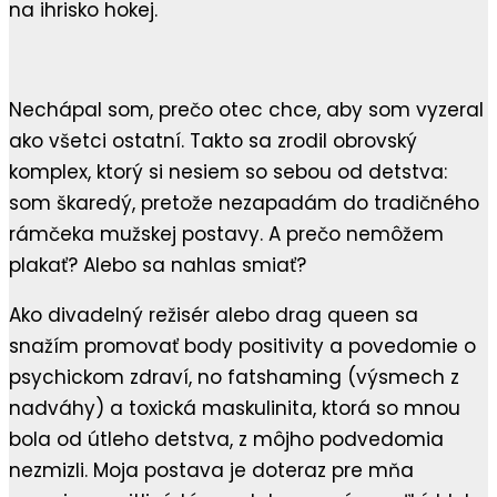
na ihrisko hokej.
Nechápal som, prečo otec chce, aby som vyzeral
ako všetci ostatní. Takto sa zrodil obrovský
komplex, ktorý si nesiem so sebou od detstva:
som škaredý, pretože nezapadám do tradičného
rámčeka mužskej postavy. A prečo nemôžem
plakať? Alebo sa nahlas smiať?
Ako divadelný režisér alebo drag queen sa
snažím promovať body positivity a povedomie o
psychickom zdraví, no fatshaming (výsmech z
nadváhy) a toxická maskulinita, ktorá so mnou
bola od útleho detstva, z môjho podvedomia
nezmizli. Moja postava je doteraz pre mňa