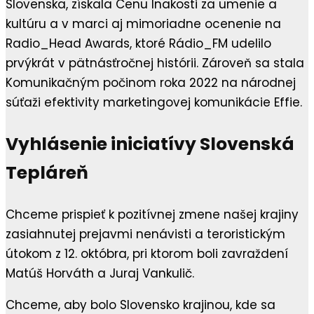
Slovenska, získala Cenu Inakosti za umenie a
kultúru a v marci aj mimoriadne ocenenie na
Radio_Head Awards, ktoré Rádio_FM udelilo
prvýkrát v pätnásťročnej histórii. Zároveň sa stala
Komunikačným počinom roka 2022 na národnej
súťaži efektivity marketingovej komunikácie Effie.
Vyhlásenie iniciatívy Slovenská
Tepláreň
Chceme prispieť k pozitívnej zmene našej krajiny
zasiahnutej prejavmi nenávisti a teroristickým
útokom z 12. októbra, pri ktorom boli zavraždení
Matúš Horváth a Juraj Vankulič.
Chceme, aby bolo Slovensko krajinou, kde sa