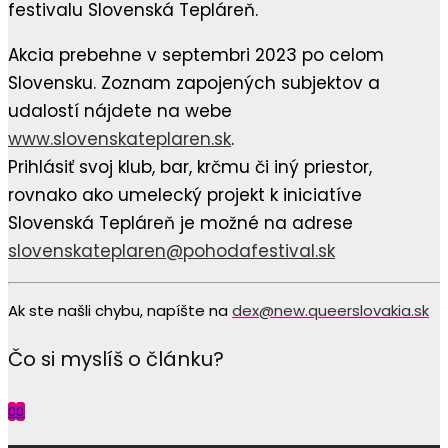
festivalu Slovenská Tepláreň.
Akcia prebehne v septembri 2023 po celom
Slovensku. Zoznam zapojených subjektov a
udalostí nájdete na webe
www.slovenskateplaren.sk
.
Prihlásiť svoj klub, bar, krčmu či iný priestor,
rovnako ako umelecký projekt k iniciatíve
Slovenská Tepláreň je možné na adrese
s
lovenskateplaren@pohodafestival.sk
Ak ste našli chybu, napíšte na
dex@new.queerslovakia.sk
Čo si myslíš o článku?
0
0