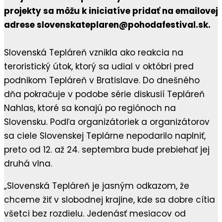
projekty sa môžu k iniciatíve pridať na emailovej
adrese slovenskateplaren@pohodafestival.sk.
Slovenská Tepláreň vznikla ako reakcia na
teroristický útok, ktorý sa udial v októbri pred
podnikom Tepláreň v Bratislave. Do dnešného
dňa pokračuje v podobe série diskusií Tepláreň
Nahlas, ktoré sa konajú po regiónoch na
Slovensku. Podľa organizátoriek a organizátorov
sa ciele Slovenskej Teplárne nepodarilo naplniť,
preto od 12. až 24. septembra bude prebiehať jej
druhá vlna.
„Slovenská Tepláreň je jasným odkazom, že
chceme žiť v slobodnej krajine, kde sa dobre cítia
všetci bez rozdielu. Jedenásť mesiacov od