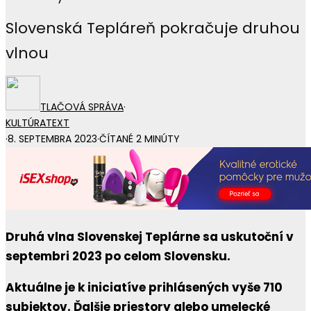
Slovenská Tepláreň pokračuje druhou
vlnou
TLAČOVÁ SPRÁVA
·
KULTÚRA
TEXT
·
8. SEPTEMBRA 2023
·
ČÍTANÉ 2 MINÚTY
Druhá vlna Slovenskej Teplárne sa uskutoční v
septembri 2023 po celom Slovensku.
Aktuálne je k iniciatíve prihlásených vyše 710
subjektov. Ďalšie priestory alebo umelecké