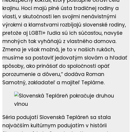
nebezpečný koktail, ktorý postupne otrávi celú
krajinu. Hoci majú plné ústa tradičnej rodiny a
vlasti, v skutočnosti len svojimi nenávistnými
výrokmi a klamstvami rozbíjajú slovenské rodiny,
pretože aj LGBTI+ ľudia sú ich súčasťou, navyše
mnohých tak vyháňajú z vlastného domova.
Zmena je však možná, je to v našich rukách,
musíme sa postaviť jedovatým slovám a hľadať
spôsoby, ako prinášať do spoločnosti opäť
porozumenie a dôveru,“ dodáva Roman
Samotný, zakladateľ a majiteľ Teplárne.
Séria podujatí Slovenská Tepláreň sa stala
najväčším kultúrnym podujatím v histórii