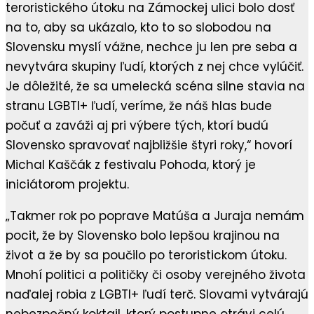
teroristického útoku na Zámockej ulici bolo dosť
na to, aby sa ukázalo, kto to so slobodou na
Slovensku myslí vážne, nechce ju len pre seba a
nevytvára skupiny ľudí, ktorých z nej chce vylúčiť.
Je dôležité, že sa umelecká scéna silne stavia na
stranu LGBTI+ ľudí, veríme, že náš hlas bude
počuť a zaváži aj pri výbere tých, ktorí budú
Slovensko spravovať najbližšie štyri roky,“ hovorí
Michal Kaščák z festivalu Pohoda, ktorý je
iniciátorom projektu.
„Takmer rok po poprave Matúša a Juraja nemám
pocit, že by Slovensko bolo lepšou krajinou na
život a že by sa poučilo po teroristickom útoku.
Mnohí politici a političky či osoby verejného života
naďalej robia z LGBTI+ ľudí terč. Slovami vytvárajú