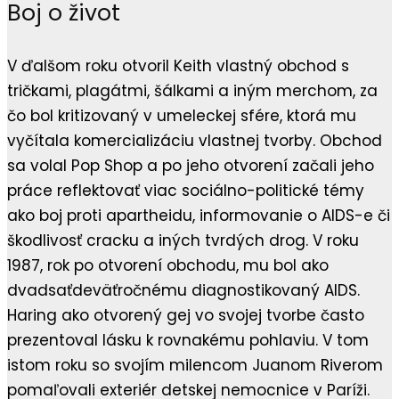
Boj o život
V ďalšom roku otvoril Keith vlastný obchod s
tričkami, plagátmi, šálkami a iným merchom, za
čo bol kritizovaný v umeleckej sfére, ktorá mu
vyčítala komercializáciu vlastnej tvorby. Obchod
sa volal Pop Shop a po jeho otvorení začali jeho
práce reflektovať viac sociálno-politické témy
ako boj proti apartheidu, informovanie o AIDS-e či
škodlivosť cracku a iných tvrdých drog. V roku
1987, rok po otvorení obchodu, mu bol ako
dvadsaťdeväťročnému diagnostikovaný AIDS.
Haring ako otvorený gej vo svojej tvorbe často
prezentoval lásku k rovnakému pohlaviu. V tom
istom roku so svojím milencom Juanom Riverom
pomaľovali exteriér detskej nemocnice v Paríži.