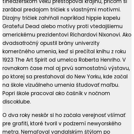
tínedžerskom veku prestopoval krajinu, pričom si
zarábal predajom tričiek s vlastnými motívmi.
Dizajny tričiek zahŕňali napríklad hippie kapelu
Grateful Dead alebo motívy proti vtedajšiemu
americkému prezidentovi Richardovi Nixonovi. Ako
dvadsaťročný opustil brány univerzity
komerčného umenia, keď si prečítal knihu z roku
1923 The Art Spirit od umelca Roberta Henriho. V
rovnakom čase mal aj prvú samostatnú výstavu,
po ktorej sa presťahoval do New Yorku, kde začal
na škole vizuálneho umenia študovať maľbu.
Popri škole pracoval ako čašník v nočnom
discoklube.
O dva roky neskôr si ho začala verejnosť všímať
pre grafiti, ktoré tvoril v podzemí newyorského
metra. Nemaľoval vandalským štýlom po