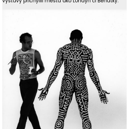
výstavy prichýlili mestá ako Londýn či Benátky.