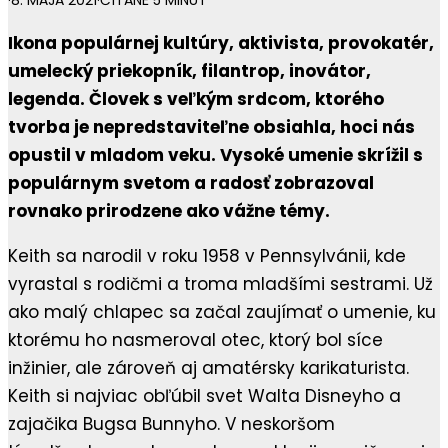
·
8. MÁJA 2021
·
ČÍTANÉ 5 MINÚT
Ikona populárnej kultúry, aktivista, provokatér,
umelecký priekopník, filantrop, inovátor,
legenda. Človek s veľkým srdcom, ktorého
tvorba je nepredstaviteľne obsiahla, hoci nás
opustil v mladom veku. Vysoké umenie skrížil s
populárnym svetom a radosť zobrazoval
rovnako prirodzene ako vážne témy.
Keith sa narodil v roku 1958 v Pennsylvánii, kde
vyrastal s rodičmi a troma mladšími sestrami. Už
ako malý chlapec sa začal zaujímať o umenie, ku
ktorému ho nasmeroval otec, ktorý bol síce
inžinier, ale zároveň aj amatérsky karikaturista.
Keith si najviac obľúbil svet Walta Disneyho a
zajačika Bugsa Bunnyho. V neskoršom