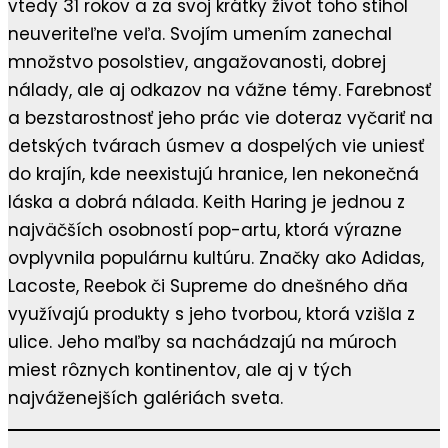
vtedy 31 rokov a za svoj krátky život toho stihol
neuveriteľne veľa. Svojím umením zanechal
množstvo posolstiev, angažovanosti, dobrej
nálady, ale aj odkazov na vážne témy. Farebnosť
a bezstarostnosť jeho prác vie doteraz vyčariť na
detských tvárach úsmev a dospelých vie uniesť
do krajín, kde neexistujú hranice, len nekonečná
láska a dobrá nálada. Keith Haring je jednou z
najväčších osobností pop-artu, ktorá výrazne
ovplyvnila populárnu kultúru. Značky ako Adidas,
Lacoste, Reebok či Supreme do dnešného dňa
využívajú produkty s jeho tvorbou, ktorá vzišla z
ulice. Jeho maľby sa nachádzajú na múroch
miest rôznych kontinentov, ale aj v tých
najváženejších galériách sveta.