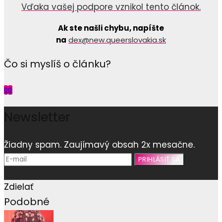
Vďaka vašej podpore vznikol tento článok.
Ak ste našli chybu, napíšte
na
dex@new.queerslovakia.sk
Čo si myslíš o článku?
0
0
Newsletter
Žiadny spam. Zaujímavý obsah 2x mesačne.
Zdielať
Podobné