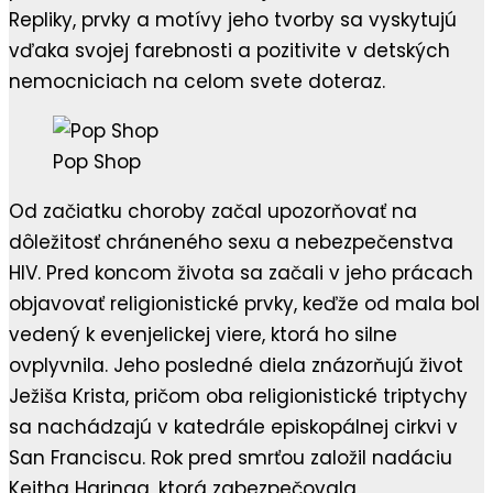
Repliky, prvky a motívy jeho tvorby sa vyskytujú
vďaka svojej farebnosti a pozitivite v detských
nemocniciach na celom svete doteraz.
Pop Shop
Od začiatku choroby začal upozorňovať na
dôležitosť chráneného sexu a nebezpečenstva
HIV. Pred koncom života sa začali v jeho prácach
objavovať religionistické prvky, keďže od mala bol
vedený k evenjelickej viere, ktorá ho silne
ovplyvnila. Jeho posledné diela znázorňujú život
Ježiša Krista, pričom oba religionistické triptychy
sa nachádzajú v katedrále episkopálnej cirkvi v
San Franciscu. Rok pred smrťou založil nadáciu
Keitha Haringa, ktorá zabezpečovala