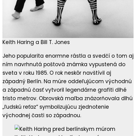
Keith Haring a Bill T. Jones
Jeho popularita enormne rástla a svedčí o tom aj
ním navrhnutá poštová známka vypustená do
sveta v roku 1985. O rok neskôr navštívil aj
západný Berlín. Na múre oddeľujúcom východnú
a západnú časť vytvoril legendárne grafiti dlhé
tristo metrov. Obrovská maľba znázorňovala dlhú
„ľudskú reťaz“ symbolizujúcu zjednotenie
východnej časti so západnou.