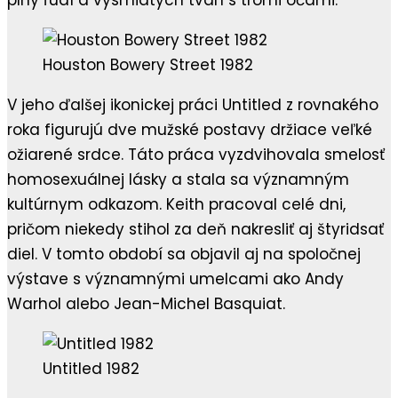
plný ľudí a vysmiatych tvárí s tromi očami.
Houston Bowery Street 1982
V jeho ďalšej ikonickej práci Untitled z rovnakého
roka figurujú dve mužské postavy držiace veľké
ožiarené srdce. Táto práca vyzdvihovala smelosť
homosexuálnej lásky a stala sa významným
kultúrnym odkazom. Keith pracoval celé dni,
pričom niekedy stihol za deň nakresliť aj štyridsať
diel. V tomto období sa objavil aj na spoločnej
výstave s významnými umelcami ako Andy
Warhol alebo Jean-Michel Basquiat.
Untitled 1982