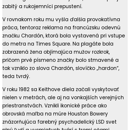
zabitý a rukojemníci prepustení.
V rovnakom roku mu vyšla ďalšia provokatívna
práca, tentoraz reklama na francúzsku odevnú
značku Chardón, ktorá bola vystavená pri vstupe
do metra na Times Square. Na plagáte bola
zobrazená žena objímajúca mužov rozkrok,
pričom prvé písmeno značky bolo stmavené a
tak vzniklo zo slova Chardón, slovíčko „hardon“,
teda tvrdý.
V roku 1982 sa Keithove diela začali vyskytovať
nielen v metrách, ale aj na vonkajších verejných
priestranstvách. Vznikli ikonické práce ako
obrovská maľba na múre Houston Bowery
znázorňujúca farebný psychadelický LSD svet