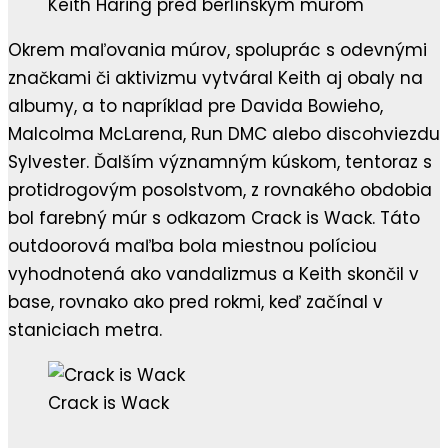
Keith Haring pred berlínskym múrom
Okrem maľovania múrov, spoluprác s odevnými
značkami či aktivizmu vytváral Keith aj obaly na
albumy, a to napríklad pre Davida Bowieho,
Malcolma McLarena, Run DMC alebo discohviezdu
Sylvester. Ďalším významným kúskom, tentoraz s
protidrogovým posolstvom, z rovnakého obdobia
bol farebný múr s odkazom Crack is Wack. Táto
outdoorová maľba bola miestnou políciou
vyhodnotená ako vandalizmus a Keith skončil v
base, rovnako ako pred rokmi, keď začínal v
staniciach metra.
Crack is Wack