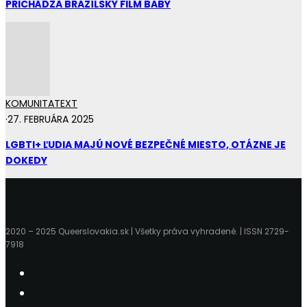
PRICHÁDZA BRAZÍLSKY FILM BABY
KOMUNITA
TEXT
·
27. FEBRUÁRA 2025
LGBTI+ ĽUDIA MAJÚ NOVÉ BEZPEČNÉ MIESTO, OTÁZNE JE
DOKEDY
2020 – 2025 Queerslovakia.sk | Všetky práva vyhradené. | ISSN 2729-
7918