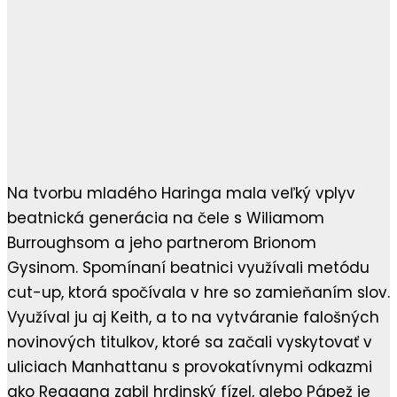
Na tvorbu mladého Haringa mala veľký vplyv
beatnická generácia na čele s Wiliamom
Burroughsom a jeho partnerom Brionom
Gysinom. Spomínaní beatnici využívali metódu
cut-up, ktorá spočívala v hre so zamieňaním slov.
Využíval ju aj Keith, a to na vytváranie falošných
novinových titulkov, ktoré sa začali vyskytovať v
uliciach Manhattanu s provokatívnymi odkazmi
ako Reagana zabil hrdinský fízel, alebo Pápež je