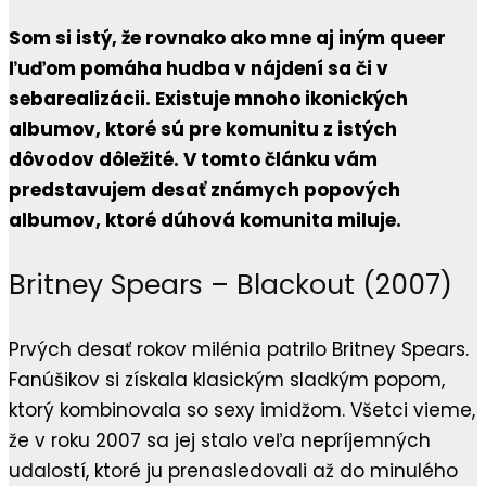
Som si istý, že rovnako ako mne aj iným queer
ľuďom pomáha hudba v nájdení sa či v
sebarealizácii. Existuje mnoho ikonických
albumov, ktoré sú pre komunitu z istých
dôvodov dôležité. V tomto článku vám
predstavujem desať známych popových
albumov, ktoré dúhová komunita miluje.
Britney Spears – Blackout (2007)
Prvých desať rokov milénia patrilo Britney Spears.
Fanúšikov si získala klasickým sladkým popom,
ktorý kombinovala so sexy imidžom. Všetci vieme,
že v roku 2007 sa jej stalo veľa nepríjemných
udalostí, ktoré ju prenasledovali až do minulého