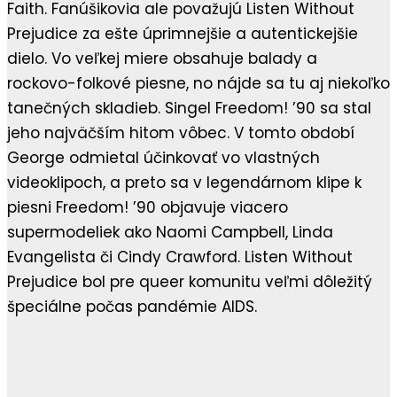
Faith. Fanúšikovia ale považujú Listen Without
Prejudice za ešte úprimnejšie a autentickejšie
dielo. Vo veľkej miere obsahuje balady a
rockovo-folkové piesne, no nájde sa tu aj niekoľko
tanečných skladieb. Singel Freedom! ’90 sa stal
jeho najväčším hitom vôbec. V tomto období
George odmietal účinkovať vo vlastných
videoklipoch, a preto sa v legendárnom klipe k
piesni Freedom! ’90 objavuje viacero
supermodeliek ako Naomi Campbell, Linda
Evangelista či Cindy Crawford. Listen Without
Prejudice bol pre queer komunitu veľmi dôležitý
špeciálne počas pandémie AIDS.