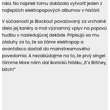
roka. No napriek tomu dokázala vytvoriť jeden z
najlepších elektropopových albumov v histórii.
V súčasnosti je Blackout považovaný za vrcholné
dielo jej kariéry a mal významný vplyv na popovú
hudbu v nasledujúcej dekáde. Pripisujú sa mu
zásluhy za to, že sa žánre elektropop a
avantdisco dostali do mainstreamového
povedomia. A nezabúdajme na to, že prvý singel
Gimme More nám dal ikonickú hlášku „It’s Britney,
bitch!“