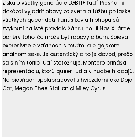
získalo všetky generácie LGBTI+ ľudí. Piesňami
dokázal vyjadriť obavy zo sveta a túžbu po láske
všetkých queer detí. Fanúšikovia hiphopu sú
zvyknutí na isté pravidlá žánru, no Lil Nas X láme
bariéry toho, čo môže byť rapový album. Spieva
expresívne o vzťahoch s mužmi a o gejskom
análnom sexe. Je autentický a to je dôvod, prečo
sa s ním toľko ľudí stotožňuje. Montero prináša
reprezentáciu, ktorú queer ľudia v hudbe hľadajú.
Na piesňach spolupracoval s hviezdami ako Doja
Cat, Megan Thee Stallion či Miley Cyrus.