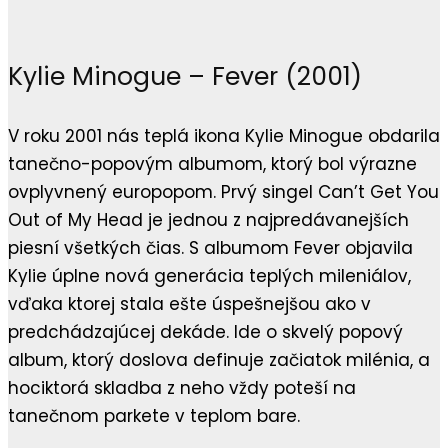
Kylie Minogue – Fever (2001)
V roku 2001 nás teplá ikona Kylie Minogue obdarila
tanečno-popovým albumom, ktorý bol výrazne
ovplyvnený europopom. Prvý singel Can’t Get You
Out of My Head je jednou z najpredávanejších
piesní všetkých čias. S albumom Fever objavila
Kylie úplne nová generácia teplých mileniálov,
vďaka ktorej stala ešte úspešnejšou ako v
predchádzajúcej dekáde. Ide o skvelý popový
album, ktorý doslova definuje začiatok milénia, a
hociktorá skladba z neho vždy poteší na
tanečnom parkete v teplom bare.