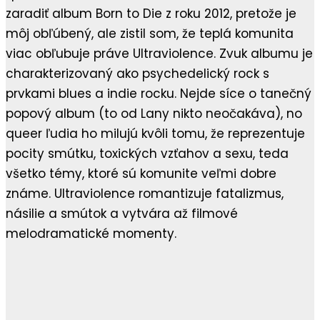
zaradiť album Born to Die z roku 2012, pretože je
môj obľúbený, ale zistil som, že teplá komunita
viac obľubuje práve Ultraviolence. Zvuk albumu je
charakterizovaný ako psychedelický rock s
prvkami blues a indie rocku. Nejde síce o tanečný
popový album (to od Lany nikto neočakáva), no
queer ľudia ho milujú kvôli tomu, že reprezentuje
pocity smútku, toxických vzťahov a sexu, teda
všetko témy, ktoré sú komunite veľmi dobre
známe. Ultraviolence romantizuje fatalizmus,
násilie a smútok a vytvára až filmové
melodramatické momenty.