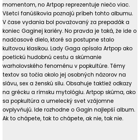
momentom, no Artpop reprezentuje niečo viac.
Všetci fanúšikovia poznajú príbeh tohto albumu.
V čase vydania bol považovaný za prepadák a
koniec Gaginej kariéry. No pravda je taká, že ide o
nadčasové dielo, ktoré sa postupne stalo
kultovou klasikou. Lady Gaga opísala Artpop ako
poetickú hudobnú cestu a skúmanie
warholovského fenoménu v popkultúre. Témy
textov sa točia okolo jej osobných názorov na
slávu, sex a ženskú silu. Obsahuje taktiež odkazy
na grécku a rímsku mytológiu. Artpop skúma, ako
sa popkultúra a umelecký svet vzájomne
ovplyvňujú. Ide rozhodne o Gagin najlepší album.
Ak to chápete, tak to chápete, ak nie, tak nie.