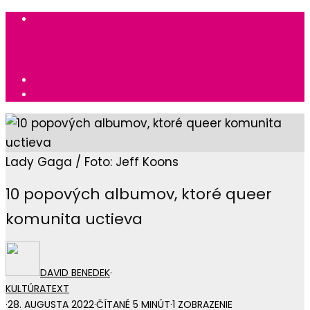
Lady Gaga / Foto: Jeff Koons
10 popových albumov, ktoré queer
komunita uctieva
DAVID BENEDEK
·
KULTÚRA
TEXT
·
28. AUGUSTA 2022
·
ČÍTANÉ 5 MINÚT
·
1 ZOBRAZENIE