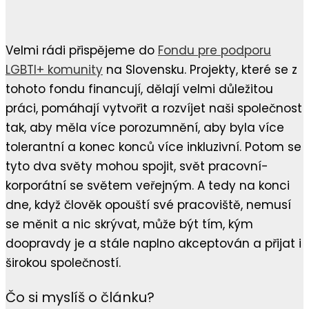
Velmi rádi přispějeme do
Fondu pre podporu
LGBTI+ komunity
na Slovensku. Projekty, které se z
tohoto fondu financují, dělají velmi důležitou
práci, pomáhají vytvořit a rozvíjet naši společnost
tak, aby měla více porozumnění, aby byla více
tolerantní a konec konců více inkluzivní. Potom se
tyto dva světy mohou spojit, svět pracovní-
korporátní se světem veřejným. A tedy na konci
dne, když člověk opouští své pracoviště, nemusí
se měnit a nic skrývat, může být tím, kým
doopravdy je a stále naplno akceptován a přijat i
širokou společností.
Čo si myslíš o článku?