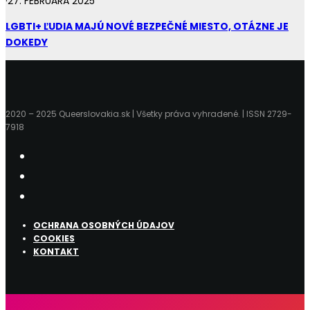
·
27. FEBRUÁRA 2025
LGBTI+ ĽUDIA MAJÚ NOVÉ BEZPEČNÉ MIESTO, OTÁZNE JE
DOKEDY
2020 – 2025 Queerslovakia.sk | Všetky práva vyhradené. | ISSN 2729-
7918
OCHRANA OSOBNÝCH ÚDAJOV
COOKIES
KONTAKT