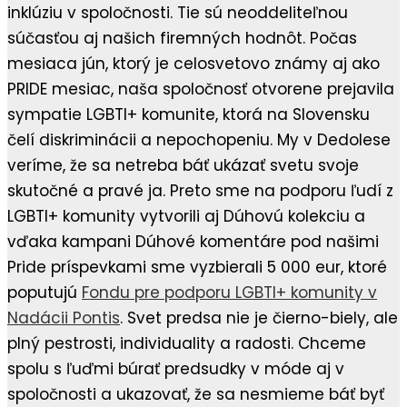
inklúziu v spoločnosti. Tie sú neoddeliteľnou
súčasťou aj našich firemných hodnôt. Počas
mesiaca jún, ktorý je celosvetovo známy aj ako
PRIDE mesiac, naša spoločnosť otvorene prejavila
sympatie LGBTI+ komunite, ktorá na Slovensku
čelí diskriminácii a nepochopeniu. My v Dedolese
veríme, že sa netreba báť ukázať svetu svoje
skutočné a pravé ja. Preto sme na podporu ľudí z
LGBTI+ komunity vytvorili aj Dúhovú kolekciu a
vďaka kampani Dúhové komentáre pod našimi
Pride príspevkami sme vyzbierali 5 000 eur, ktoré
poputujú
Fondu pre podporu LGBTI+ komunity v
Nadácii Pontis
. Svet predsa nie je čierno-biely, ale
plný pestrosti, individuality a radosti. Chceme
spolu s ľuďmi búrať predsudky v móde aj v
spoločnosti a ukazovať, že sa nesmieme báť byť