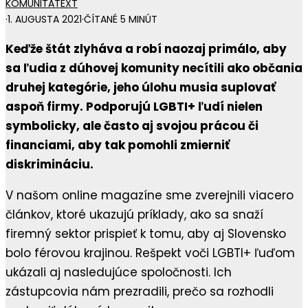
KOMUNITA
TEXT
·
1. AUGUSTA 2021
·
ČÍTANÉ 5 MINÚT
Keďže štát zlyháva a robí naozaj primálo, aby
sa ľudia z dúhovej komunity necítili ako občania
druhej kategórie, jeho úlohu musia suplovať
aspoň firmy. Podporujú LGBTI+ ľudí nielen
symbolicky, ale často aj svojou prácou či
financiami, aby tak pomohli zmierniť
diskrimináciu.
V našom online magazíne sme zverejnili viacero
článkov, ktoré ukazujú príklady, ako sa snaží
firemný sektor prispieť k tomu, aby aj Slovensko
bolo férovou krajinou. Rešpekt voči LGBTI+ ľuďom
ukázali aj nasledujúce spoločnosti. Ich
zástupcovia nám prezradili, prečo sa rozhodli