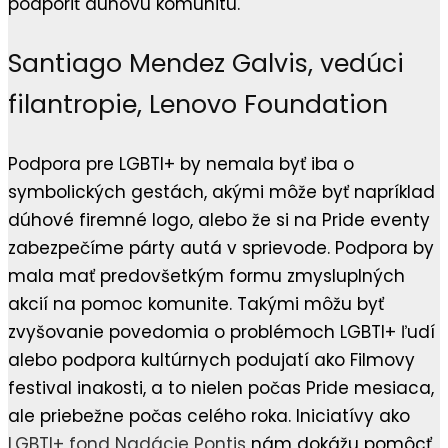
podporiť dúhovú komunitu.
Santiago Mendez Galvis, vedúci
filantropie, Lenovo Foundation
Podpora pre LGBTI+ by nemala byť iba o
symbolických gestách, akými môže byť napríklad
dúhové firemné logo, alebo že si na Pride eventy
zabezpečíme párty autá v sprievode. Podpora by
mala mať predovšetkým formu zmysluplných
akcií na pomoc komunite. Takými môžu byť
zvyšovanie povedomia o problémoch LGBTI+ ľudí
alebo podpora kultúrnych podujatí ako Filmovy
festival inakosti, a to nielen počas Pride mesiaca,
ale priebežne počas celého roka. Iniciatívy ako
LGBTI+ fond Nadácie Pontis
nám dokážu pomôcť