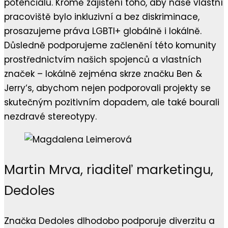
potenciálu. Kromě zajištění toho, aby naše vlastní
pracoviště bylo inkluzivní a bez diskriminace,
prosazujeme práva LGBTI+ globálně i lokálně.
Důsledně podporujeme začlenění této komunity
prostřednictvím našich spojenců a vlastních
značek – lokálně zejména skrze značku Ben &
Jerry‘s, abychom nejen podporovali projekty se
skutečným pozitivním dopadem, ale také bourali
nezdravé stereotypy.
Martin Mrva, riaditeľ marketingu,
Dedoles
Značka Dedoles dlhodobo podporuje diverzitu a