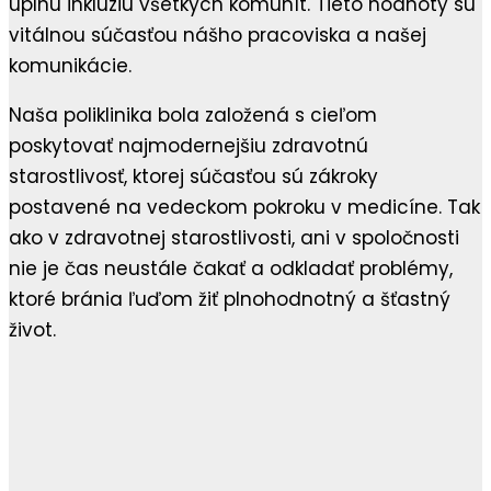
úplnú inklúziu všetkých komunít. Tieto hodnoty sú
vitálnou súčasťou nášho pracoviska a našej
komunikácie.
Naša poliklinika bola založená s cieľom
poskytovať najmodernejšiu zdravotnú
starostlivosť, ktorej súčasťou sú zákroky
postavené na vedeckom pokroku v medicíne. Tak
ako v zdravotnej starostlivosti, ani v spoločnosti
nie je čas neustále čakať a odkladať problémy,
ktoré bránia ľuďom žiť plnohodnotný a šťastný
život.