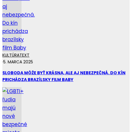
KULTÚRA
TEXT
·
5. MARCA 2025
SLOBODA MÔŽE BYŤ KRÁSNA, ALE AJ NEBEZPEČNÁ. DO KÍN
PRICHÁDZA BRAZÍLSKY FILM BABY