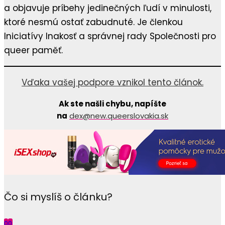
a objavuje príbehy jedinečných ľudí v minulosti,
ktoré nesmú ostať zabudnuté. Je členkou
Iniciatívy Inakosť a správnej rady Společnosti pro
queer paměť.
Vďaka vašej podpore vznikol tento článok.
Ak ste našli chybu, napíšte
na
dex@new.queerslovakia.sk
Čo si myslíš o článku?
0
0