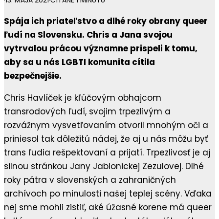
·
13. MÁJA 2021
·
ČÍTANÉ 1 MINÚTU
Spája ich priateľstvo a dlhé roky obrany queer
ľudí na Slovensku. Chris a Jana svojou
vytrvalou prácou významne prispeli k tomu,
aby sa u nás LGBTI komunita cítila
bezpečnejšie.
Chris Havlíček je kľúčovým obhajcom
transrodových ľudí, svojim trpezlivým a
rozvážnym vysvetľovaním otvoril mnohým oči a
priniesol tak dôležitú nádej, že aj u nás môžu byť
trans ľudia rešpektovaní a prijatí. Trpezlivosť je aj
silnou stránkou Jany Jablonickej Zezulovej. Dlhé
roky pátra v slovenských a zahraničných
archívoch po minulosti našej teplej scény. Vďaka
nej sme mohli zistiť, aké úžasné korene má queer