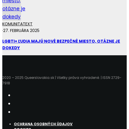
KOMUNITA
TEXT
·
27. FEBRUÁRA 2025
LGBTI+ ĽUDIA MAJÚ NOVÉ BEZPEČNÉ MIESTO, OTÁZNE JE
DOKEDY
2020 – 2025 Queerslovakia.sk | Všetky práva vyhradené. | ISSN 2729-
7918
OCHRANA OSOBNÝCH ÚDAJOV