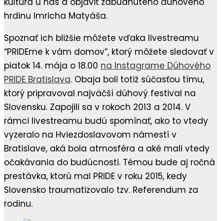
kultúra u nás a objaviť zabudnutého dúhového
hrdinu Imricha Matyáša.
Spoznať ich bližšie môžete vďaka livestreamu
“PRIDEme k vám domov”, ktorý môžete sledovať v
piatok 14. mája o 18.00
na Instagrame Dúhového
PRIDE Bratislava
. Obaja boli totiž súčasťou tímu,
ktorý pripravoval najväčší dúhový festival na
Slovensku. Zapojili sa v rokoch 2013 a 2014. V
rámci livestreamu budú spomínať, ako to vtedy
vyzeralo na Hviezdoslavovom námestí v
Bratislave, aká bola atmosféra a aké mali vtedy
očakávania do budúcnosti. Témou bude aj ročná
prestávka, ktorú mal PRIDE v roku 2015, kedy
Slovensko traumatizovalo tzv. Referendum za
rodinu.