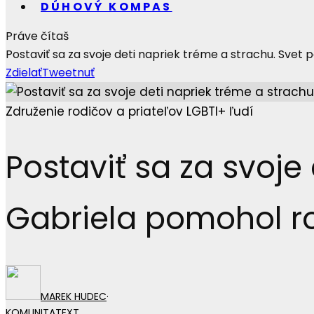
DÚHOVÝ KOMPAS
Práve čítaš
Postaviť sa za svoje deti napriek tréme a strachu. Svet
Zdielať
Tweetnuť
Združenie rodičov a priateľov LGBTI+ ľudí
Postaviť sa za svoje
Gabriela pomohol r
MAREK HUDEC
·
KOMUNITA
TEXT