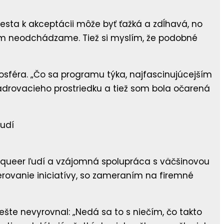
 cesta k akceptácii môže byť ťažká a zdĺhavá, no
ikam neodchádzame. Tiež si myslím, že podobné
tmosféra. „Čo sa programu týka, najfascinujúcejším
adrovacieho prostriedku a tiež som bola očarená
 sa queer ľudí a vzájomná spolupráca s väčšinovou
merovanie iniciatívy, so zameraním na firemné
šte nevyrovnal: „Nedá sa to s niečím, čo takto