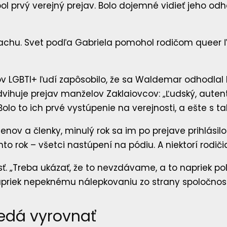
ol prvý verejný prejav. Bolo dojemné vidieť jeho od
v LGBTI+ ľudí zapôsobilo, že sa Waldemar odhodlal k
dvihuje prejav manželov Zaklaiovcov: „Ľudský, auten
lo to ich prvé vystúpenie na verejnosti, a ešte s ta
ov a členky, minulý rok sa im po prejave prihlásilo
nto rok – všetci nastúpení na pódiu. A niektorí rodiči
vnosť. „Treba ukázať, že to nevzdávame, a to naprie
apriek nepeknému nálepkovaniu zo strany spoločnost
nedá vyrovnať