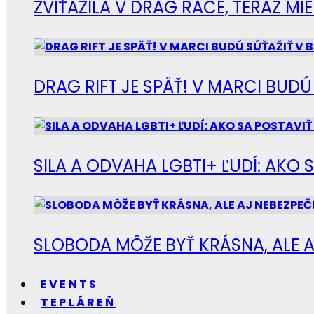
ZVÍŤAZILA V DRAG RACE, TERAZ M
DRAG RIFT JE SPÄŤ! V MARCI BUD
SILA A ODVAHA LGBTI+ ĽUDÍ: AKO 
SLOBODA MÔŽE BYŤ KRÁSNA, ALE A
EVENTS
TEPLÁREŇ