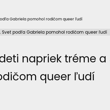
 podľa Gabriela pomohol rodičom queer ľudí
 deti napriek tréme a
odičom queer ľudí