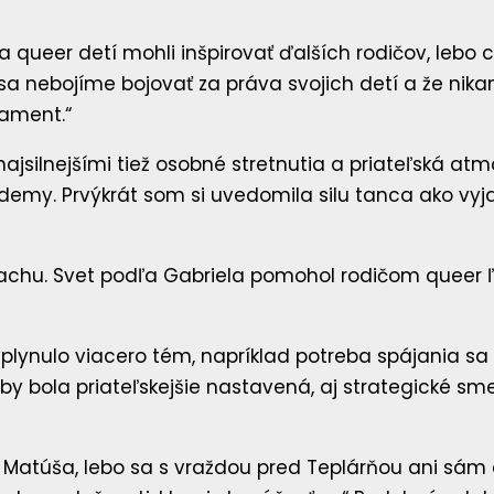
tia queer detí mohli inšpirovať ďalších rodičov, lebo
že sa nebojíme bojovať za práva svojich detí a že n
lament.“
i najsilnejšími tiež osobné stretnutia a priateľská a
demy. Prvýkrát som si uvedomila silu tanca ako vyj
ej vyplynulo viacero tém, napríklad potreba spájania
aby bola priateľskejšie nastavená, aj strategické s
atúša, lebo sa s vraždou pred Teplárňou ani sám e