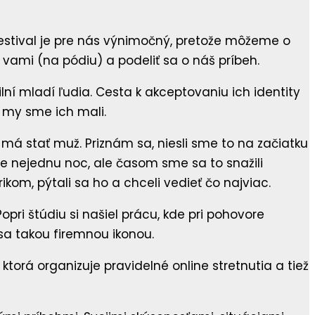
festival je pre nás výnimočný, pretože môžeme o
 vami (na pódiu) a podeliť sa o náš príbeh.
ní mladí ľudia. Cesta k akceptovaniu ich identity
j my sme ich mali.
 má stať muž. Priznám sa, niesli sme to na začiatku
me nejednu noc, ale časom sme sa to snažili
kom, pýtali sa ho a chceli vedieť čo najviac.
opri štúdiu si našiel prácu, kde pri pohovore
 sa takou firemnou ikonou.
ktorá organizuje pravidelné online stretnutia a tiež