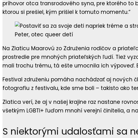
príhovor otca transrodového syna, pre ktorého to b
ktorou si prešiel, kým prišiel k tomuto momentu.“
Peter, otec queer detí
Na Zlaticu Maarovú zo Združenia rodičov a priateľo
prostredie pre mnohých priateľských ľudí. Tiež vyz
mali trochu trému, tá ešte umocnila ich výpoveď. Bo
Festival združeniu pomáha nachádzať aj nových člen
fotografiu z festivalu, kde sme boli – takisto ako te
Zlatica verí, že aj v našej krajine raz nastane ro
všetkým LGBTI+ ľuďom mnohí verejní činitelia, a n
S niektorými udalosťami sa 