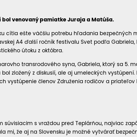
dí bol venovaný pamiatke Juraja a Matúša.
u cítia ešte väčšiu potrebu hľadania bezpečných m
vskej A4 ďalší ročník festivalu Svet podľa Gabriela, 
tického útoku z októbra.
emarovho transrodového syna, Gabriela, ktorý sa 5. m
u bol zložený z diskusií, ale aj umeleckých vystúpení
 vystúpenie členov Združenia rodičov a priateľov 
súvisiacim s vraždou pred Teplárňou, najviac zapôs
 mi, že aj na Slovensku je možné vytvárať bezpečný p