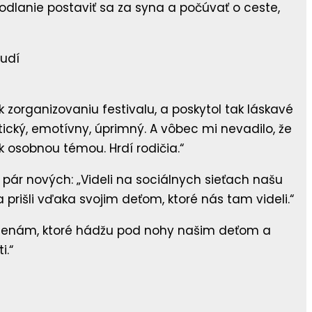
hodlanie postaviť sa za syna a počúvať o ceste,
 zorganizovaniu festivalu, a poskytol tak láskavé
tický, emotívny, úprimný. A vôbec mi nevadilo, že
k osobnou témou. Hrdí rodičia.“
 pár nových: „Videli na sociálnych sieťach našu
a prišli vďaka svojim deťom, ktoré nás tam videli.“
k polenám, ktoré hádžu pod nohy našim deťom a
i.“