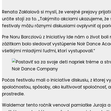
Renata Zaklaiová si myslí, že verejné prejavy prija
určite stojí za to. „Takýmito akciami ukazujeme, 
festivaly môžu rôznymi diskusiami ovplyvniť aj par
Pre Noru Barcziovú z Iniciatívy Ide nám o život bol
zážitkom bolo sledovať vystúpenie Noir Dance Aca
všetkými mladými ľuďmi, ktorí vystupovali.“
Noir Dance Company
Počas festivalu mali o iniciatíve diskusiu, z ktor
spoločnosťou, spôsoby, ako kultivovať spoločnosť, 
prostredie.
Waldemar tento ročník venoval pamiatke Juraja a M