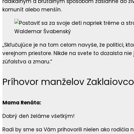
radikálnym a brutálnym spôsobom zasiahne do život
komunít alebo menšín.
Waldemar Švabenský
„Skľučujúce je na tom celom navyše, že politici, kto
verejnom priestore. Nikde na svete to dozaista nie
zúfalstva a zmaru.“
Príhovor manželov Zaklaiovc
Mama Renáta:
Dobrý deň želáme všetkým!
Radi by sme sa Vám prihovorili nielen ako rodičia n