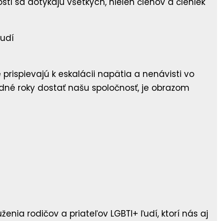
ti sa dotýkajú všetkých, nielen členov a členiek
e prispievajú k eskalácii napätia a nenávisti vo
ledné roky dostať našu spoločnosť, je obrazom
enia rodičov a priateľov LGBTI+ ľudí, ktorí nás aj