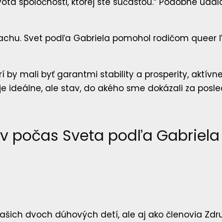
a spoločnosti, ktorej ste súčasťou.“ Podobné udalos
rí by mali byť garantmi stability a prosperity, aktívn
 je ideálne, ale stav, do akého sme dokázali za pos
ov počas Sveta podľa Gabriela
ašich dvoch dúhových detí, ale aj ako členovia Združ