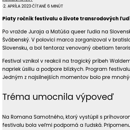
·
2. APRÍLA 2023
·
ČÍTANÉ 6 MINÚT
Piaty ročník festivalu o živote transrodových ľu
Po vražde Juraja a Matúša queer ľudia na Slovensk
Švábenský. V polovici marca zorganizoval v bratisla
Slovensku, a bol tentoraz venovaný obetiam teroris
Festival vznikol v reakcii na tragický príbeh Wald
napriek úsiliu a podpore blízkych. Program festival
Jedným z najsilnejších momentov bolo pre mnohých
Tréma umocnila výpoveď
Na Romana Samotného, ktorý vystúpil s príhovorom 
festivalu bola veľmi podporná a ľudská. Pripomenula