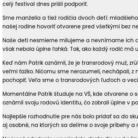
celý festival dnes prišli podporiť.
Sme manželia a tiež rodičia dvoch detí: mladšieho
našej rodine hovoriť otvorene pred všetkými bez nei
Naše deti nesmierne milujeme a nevnímame ich ako 
však nebola úplne ľahká. Tak, ako každý rodič má u
Keď nám Patrik oznámil, že je transrodový muž, zrú
veľmi ťažko. Ničomu sme nerozumeli, nechápali, z 
pochopiť. Veľa sme o transrodových ľuďoch a veciach
Momentálne Patrik študuje na VŠ, kde otvorene o seb
oznámil svoju rodovú identitu, čo zobrali úplne v 
Najlepšie rozhodnutie pre nás bolo pridať sa do skup
aj osobné, na ktorých sa delíme o svoje príbehy