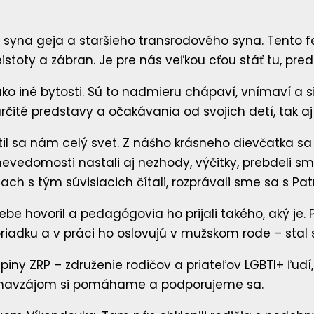
 syna geja a staršieho transrodového syna. Tento 
stoty a zábran. Je pre nás veľkou cťou stáť tu, pred
iné bytosti. Sú to nadmieru chápaví, vnímaví a sil
rčité predstavy a očakávania od svojich detí, tak a
til sa nám celý svet. Z nášho krásneho dievčatka sa
nevedomosti nastali aj nezhody, výčitky, prebdeli s
 s tým súvisiacich čítali, rozprávali sme sa s Patri
e hovoril a pedagógovia ho prijali takého, aký je. P
poriadku a v práci ho oslovujú v mužskom rode – stal
iny ZRP – združenie rodičov a priateľov LGBTI+ ľudí, 
 a navzájom si pomáhame a podporujeme sa.