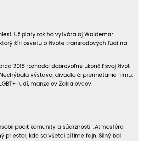
iest. Už piaty rok ho vytvára aj Waldemar
ktorý šíri osvetu o živote transrodových ľudí na
arca 2018 rozhodol dobrovoľne ukončiť svoj život
. Nechýbala výstava, divadlo či premietanie filmu.
LGBT+ ľudí, manželov Zaklaiovcov.
obil pocit komunity a súdržnosti: „Atmosféra
riestor, kde sa všetci cítime fajn. Silný bol