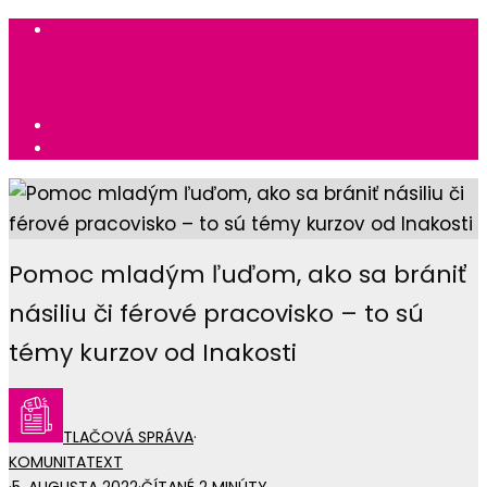
Pomoc mladým ľuďom, ako sa brániť
násiliu či férové pracovisko – to sú
témy kurzov od Inakosti
TLAČOVÁ SPRÁVA
·
KOMUNITA
TEXT