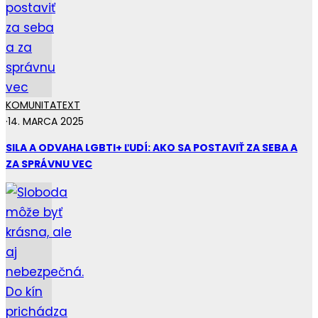
KOMUNITA
TEXT
·
14. MARCA 2025
SILA A ODVAHA LGBTI+ ĽUDÍ: AKO SA POSTAVIŤ ZA SEBA A
ZA SPRÁVNU VEC