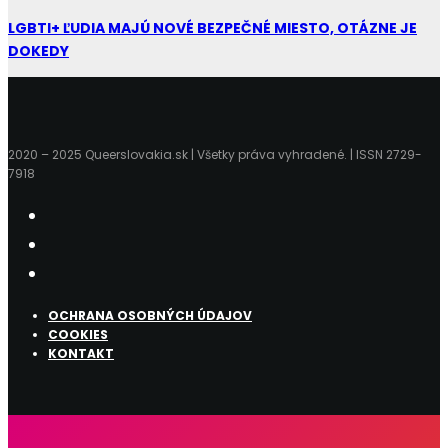
LGBTI+ ĽUDIA MAJÚ NOVÉ BEZPEČNÉ MIESTO, OTÁZNE JE
DOKEDY
2020 – 2025 Queerslovakia.sk | Všetky práva vyhradené. | ISSN 2729-
7918
OCHRANA OSOBNÝCH ÚDAJOV
COOKIES
KONTAKT