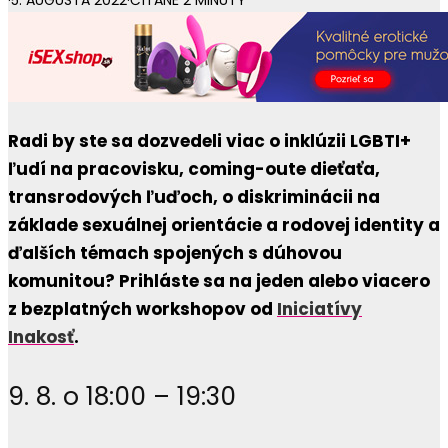
·
5. AUGUSTA 2022
·
ČÍTANÉ 2 MINÚTY
Radi by ste sa dozvedeli viac o inklúzii LGBTI+
ľudí na pracovisku, coming-oute dieťaťa,
transrodových ľuďoch, o diskriminácii na
základe sexuálnej orientácie a rodovej identity a
ďalších témach spojených s dúhovou
komunitou? Prihláste sa na jeden alebo viacero
z bezplatných workshopov od
Iniciatívy
Inakosť
.
9. 8. o 18:00 – 19:30