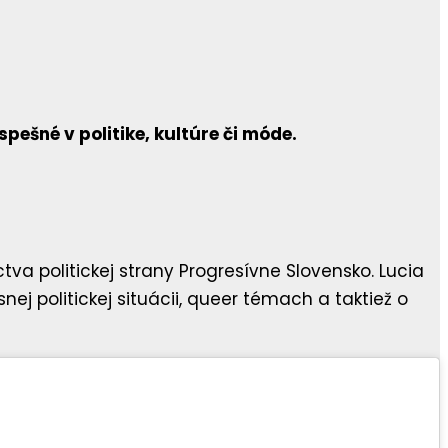
ešné v politike, kultúre či móde.
va politickej strany Progresívne Slovensko. Lucia
j politickej situácii, queer témach a taktiež o