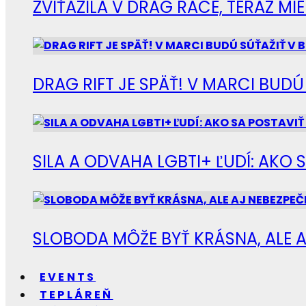
ZVÍŤAZILA V DRAG RACE, TERAZ M
DRAG RIFT JE SPÄŤ! V MARCI BUD
SILA A ODVAHA LGBTI+ ĽUDÍ: AKO 
SLOBODA MÔŽE BYŤ KRÁSNA, ALE A
EVENTS
TEPLÁREŇ