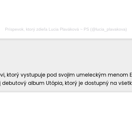
Príspevok, ktorý zdieľa Lucia Plaváková ~ PS (@lucia_plavakova)
dovi, ktorý vystupuje pod svojim umeleckým menom 
 debutový album Utópia, ktorý je dostupný na vše