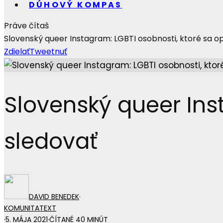
DÚHOVÝ KOMPAS
Práve čítaš
Slovenský queer Instagram: LGBTI osobnosti, ktoré sa op
Zdielať
Tweetnuť
Slovenský queer Inst
sledovať
DAVID BENEDEK
·
KOMUNITA
TEXT
·
5. MÁJA 2021
·
ČÍTANÉ 40 MINÚT