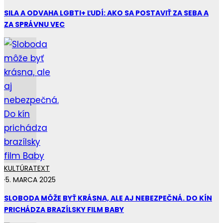
SILA A ODVAHA LGBTI+ ĽUDÍ: AKO SA POSTAVIŤ ZA SEBA A
ZA SPRÁVNU VEC
KULTÚRA
TEXT
·
5. MARCA 2025
SLOBODA MÔŽE BYŤ KRÁSNA, ALE AJ NEBEZPEČNÁ. DO KÍN
PRICHÁDZA BRAZÍLSKY FILM BABY