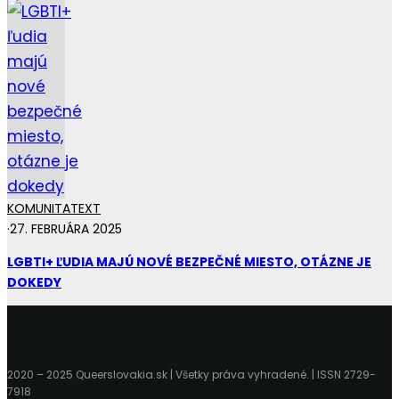
KOMUNITA
TEXT
·
27. FEBRUÁRA 2025
LGBTI+ ĽUDIA MAJÚ NOVÉ BEZPEČNÉ MIESTO, OTÁZNE JE
DOKEDY
2020 – 2025 Queerslovakia.sk | Všetky práva vyhradené. | ISSN 2729-
7918