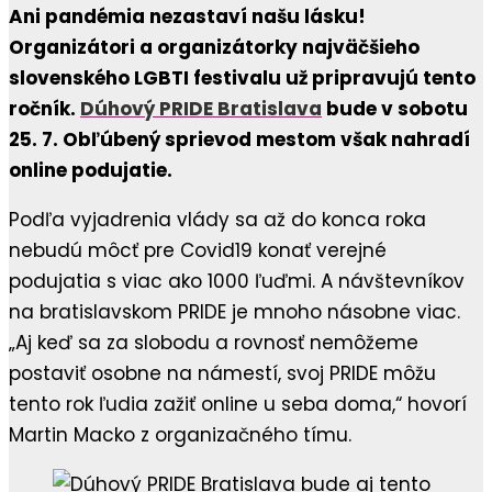
Ani pandémia nezastaví našu lásku!
Organizátori a organizátorky najväčšieho
slovenského LGBTI festivalu už pripravujú tento
ročník.
Dúhový PRIDE
Bratislava
bude v sobotu
25. 7. Obľúbený sprievod mestom však nahradí
online podujatie.
Podľa vyjadrenia vlády sa až do konca roka
nebudú môcť pre Covid19 konať verejné
podujatia s viac ako 1000 ľuďmi. A návštevníkov
na bratislavskom PRIDE je mnoho násobne viac.
„Aj keď sa za slobodu a rovnosť nemôžeme
postaviť osobne na námestí, svoj PRIDE môžu
tento rok ľudia zažiť online u seba doma,“ hovorí
Martin Macko z organizačného tímu.