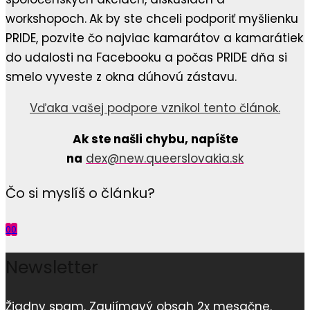
workshopoch.
Ak by ste chceli podporiť myšlienku
PRIDE, pozvite čo najviac kamarátov a kamarátiek
do udalosti na Facebooku a počas PRIDE dňa si
smelo vyveste z okna dúhovú zástavu.
Vďaka vašej podpore vznikol tento článok.
Ak ste našli chybu, napíšte
na
dex@new.queerslovakia.sk
Čo si myslíš o článku?
0
0
Newsletter
Žiadny spam. Zaujímavý obsah 2x mesačne.