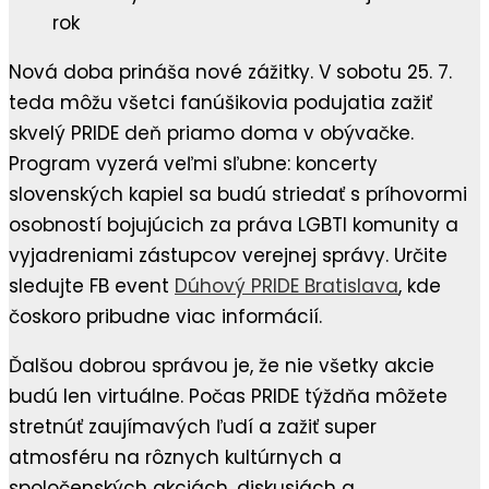
Nová doba prináša nové zážitky. V sobotu 25. 7.
teda môžu všetci fanúšikovia podujatia zažiť
skvelý PRIDE deň priamo doma v obývačke.
Program vyzerá veľmi sľubne: koncerty
slovenských kapiel sa budú striedať s príhovormi
osobností bojujúcich za práva LGBTI komunity a
vyjadreniami zástupcov verejnej správy. Určite
sledujte FB event
Dúhový PRIDE Bratislava
, kde
čoskoro pribudne viac informácií.
Ďalšou dobrou správou je, že nie všetky akcie
budú len virtuálne. Počas PRIDE týždňa môžete
stretnúť zaujímavých ľudí a zažiť super
atmosféru na rôznych kultúrnych a
spoločenských akciách, diskusiách a