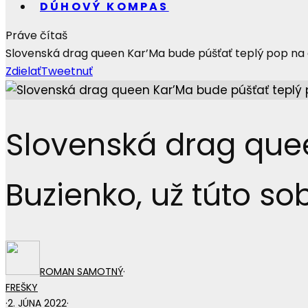
DÚHOVÝ KOMPAS
Práve čítaš
Slovenská drag queen Kar’Ma bude púšťať teplý pop na ak
Zdielať
Tweetnuť
Slovenská drag quee
Buzienko, už túto so
ROMAN SAMOTNÝ
·
FREŠKY
·
2. JÚNA 2022
·