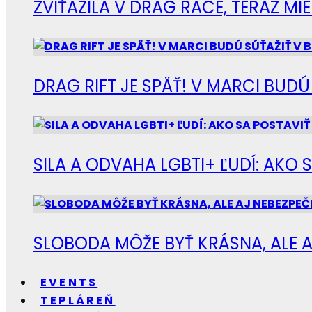
ZVÍŤAZILA V DRAG RACE, TERAZ M
DRAG RIFT JE SPÄŤ! V MARCI BUD
SILA A ODVAHA LGBTI+ ĽUDÍ: AKO 
SLOBODA MÔŽE BYŤ KRÁSNA, ALE A
EVENTS
TEPLÁREŇ