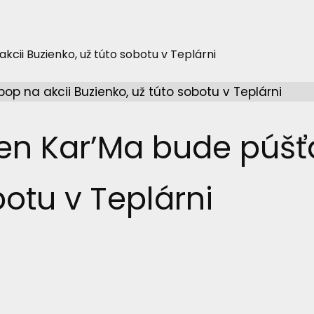
cii Buzienko, už túto sobotu v Teplárni
n Kar’Ma bude púšťa
botu v Teplárni