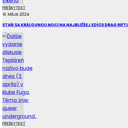
FREŠKY
TEXT
·
8. MÁJA 2024
STAŇ SA KRÁĽOVNOU NOCI NA NAJBLIŽŠEJ EDÍCII DRAG RIFT
FREŠKY
TEXT