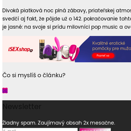
Divoká piatková noc plná zábavy, priateľskej atmosfé
svedčí aj fakt, že pôjde už o 142. pokračovanie toh
je jasné: na svoje si prídu milovníci pop music a o
Čo si myslíš o článku?
0
0
Newsletter
Žiadny spam. Zaujímavý obsah 2x mesačne.