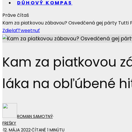
DÚHOVÝ KOMPAS
Práve čítaš
Kam za piatkovou zábavou? Osvedčená gej párty Tutti Fr
Zdielať
Tweetnuť
Kam za piatkovou zá
láka na obľúbené hi
ROMAN SAMOTNÝ
·
FREŠKY
·
12. MÁJA 2022
·
ČÍTANÉ 1 MINÚTU