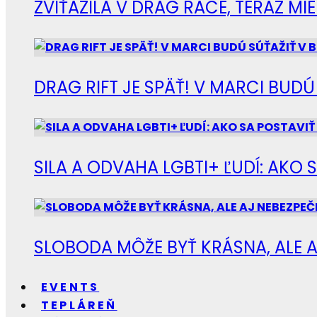
ZVÍŤAZILA V DRAG RACE, TERAZ M
DRAG RIFT JE SPÄŤ! V MARCI BUD
SILA A ODVAHA LGBTI+ ĽUDÍ: AKO 
SLOBODA MÔŽE BYŤ KRÁSNA, ALE A
EVENTS
TEPLÁREŇ