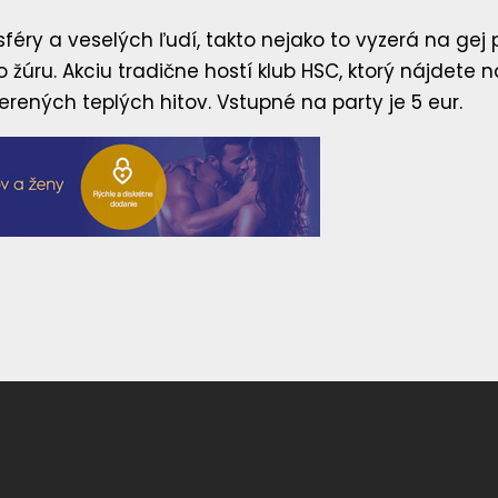
ry a veselých ľudí, takto nejako to vyzerá na gej part
to žúru. Akciu tradične hostí klub HSC, ktorý nájdete
verených teplých hitov. Vstupné na party je 5 eur.