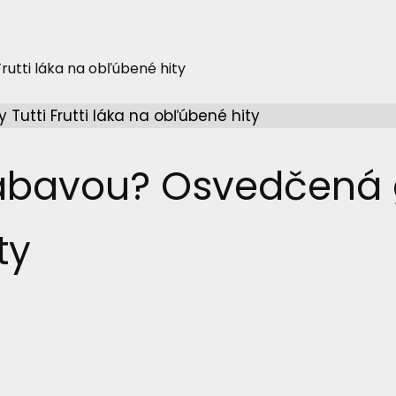
utti láka na obľúbené hity
bavou? Osvedčená gej
ty