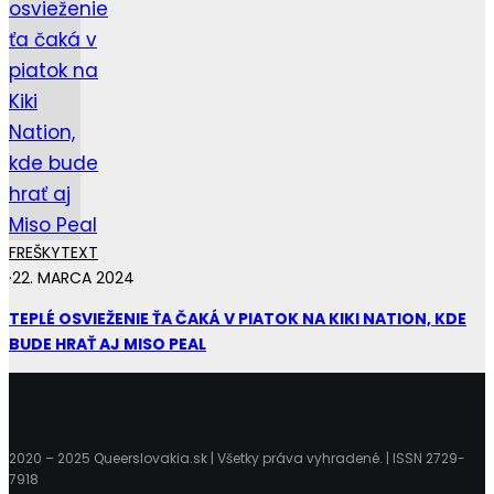
FREŠKY
TEXT
·
22. MARCA 2024
TEPLÉ OSVIEŽENIE ŤA ČAKÁ V PIATOK NA KIKI NATION, KDE
BUDE HRAŤ AJ MISO PEAL
2020 – 2025 Queerslovakia.sk | Všetky práva vyhradené. | ISSN 2729-
7918