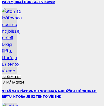
PÁRTY, HRAŤ BUDE AJ FVLCRVM
FREŠKY
TEXT
·
8. MÁJA 2024
STAŇ SA KRÁĽOVNOU NOCI NA NAJBLIŽŠEJ EDÍCII DRAG
RIFTU, KTORÁ JE UŽ TENTO VÍKEND