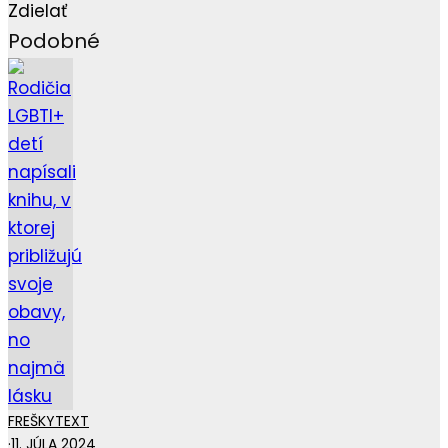
Zdielať
Podobné
FREŠKY
TEXT
·
11. JÚLA 2024