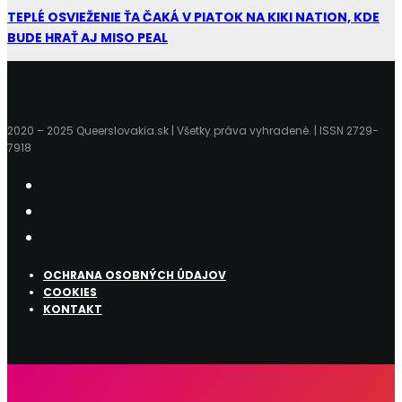
TEPLÉ OSVIEŽENIE ŤA ČAKÁ V PIATOK NA KIKI NATION, KDE
BUDE HRAŤ AJ MISO PEAL
2020 – 2025 Queerslovakia.sk | Všetky práva vyhradené. | ISSN 2729-
7918
OCHRANA OSOBNÝCH ÚDAJOV
COOKIES
KONTAKT