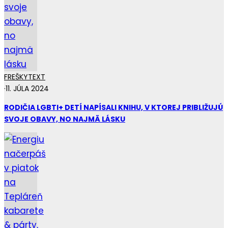
FREŠKY
TEXT
·
11. JÚLA 2024
RODIČIA LGBTI+ DETÍ NAPÍSALI KNIHU, V KTOREJ PRIBLIŽUJÚ
SVOJE OBAVY, NO NAJMÄ LÁSKU