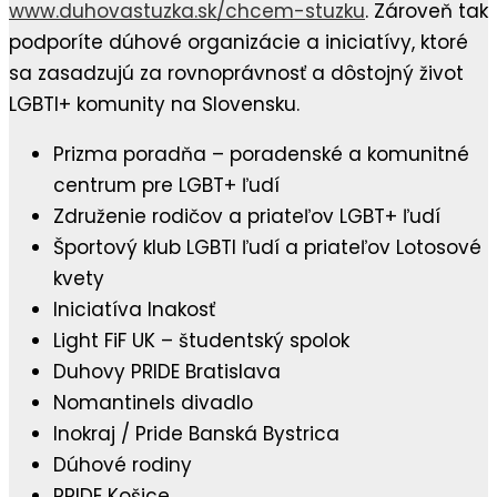
www.duhovastuzka.sk/chcem-stuzku
. Zároveň tak
podporíte dúhové organizácie a iniciatívy, ktoré
sa zasadzujú za rovnoprávnosť a dôstojný život
LGBTI+ komunity na Slovensku.
Prizma poradňa – poradenské a komunitné
centrum pre LGBT+ ľudí⁠
Združenie rodičov a priateľov LGBT+ ľudí
Športový klub LGBTI ľudí a priateľov Lotosové
kvety⁠
Iniciatíva Inakosť
Light FiF UK – študentský spolok⁠
Duhovy PRIDE Bratislava
Nomantinels divadlo⁠
Inokraj / Pride Banská Bystrica⁠
Dúhové rodiny
PRIDE Košice