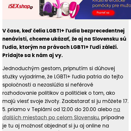
V čase, keď čelia LGBTI+ ľudia bezprecedentnej
nenávisti, chceme ukázať, že aj na Slovensku sú
ľudia, ktorým na právach LGBTI+ ľudí záleží.
Pridajte sa k nám aj vy.
Jednoduchým gestom, pripnutím si dúhovej
stužky vyjadrime, že LGBTI+ ľudia patria do tejto
spoločnosti a nezaslúžia si neférové
rozhodovanie politikov a političiek o tom, ako
majú viesť svoje životy. Zaobstarať si ju môžete 17.
5. priamo v Teplárni od 12.00 do 20.00 alebo
na
ďalších miestach po celom Slovensku
, prípadne
je tu aj možnosť objednať si ju aj online na