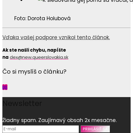
Foto: Dorota Holubová
Vďaka vašej podpore vznikol tento článok.
Ak ste našli chybu, napíšte
na
dex@new.queerslovakia.sk
Čo si myslíš o článku?
0
0
Newsletter
Žiadny spam. Zaujímavý obsah 2x mesačne.