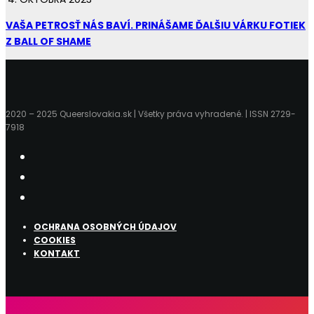
VAŠA PETROSŤ NÁS BAVÍ. PRINÁŠAME ĎALŠIU VÁRKU FOTIEK
Z BALL OF SHAME
2020 – 2025 Queerslovakia.sk | Všetky práva vyhradené. | ISSN 2729-
7918
OCHRANA OSOBNÝCH ÚDAJOV
COOKIES
KONTAKT