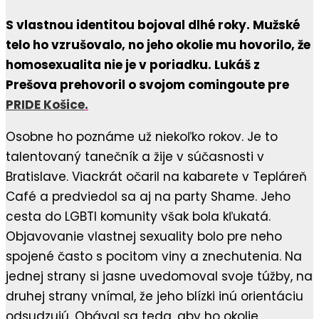
S vlastnou identitou bojoval dlhé roky. Mužské
telo ho vzrušovalo, no jeho okolie mu hovorilo, že
homosexualita nie je v poriadku. Lukáš z
Prešova prehovoril o svojom comingoute pre
PRIDE Košice
.
Osobne ho poznáme už niekoľko rokov. Je to
talentovaný tanečník a žije v súčasnosti v
Bratislave. Viackrát očaril na kabarete v Tepláreň
Café a predviedol sa aj na party Shame. Jeho
cesta do LGBTI komunity však bola kľukatá.
Objavovanie vlastnej sexuality bolo pre neho
spojené často s pocitom viny a znechutenia. Na
jednej strany si jasne uvedomoval svoje túžby, na
druhej strany vnímal, že jeho blízki inú orientáciu
odsudzujú. Obával sa teda, aby ho okolie