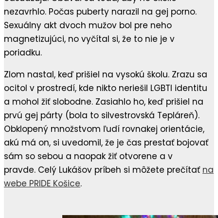
nezavrhlo. Počas puberty narazil na gej porno.
Sexuálny akt dvoch mužov bol pre neho
magnetizujúci, no vyčítal si, že to nie je v
poriadku.
Zlom nastal, keď prišiel na vysokú školu. Zrazu sa
ocitol v prostredí, kde nikto neriešil LGBTI identitu
a mohol žiť slobodne. Zasiahlo ho, keď prišiel na
prvú gej párty (bola to silvestrovská Tepláreň).
Obklopený množstvom ľudí rovnakej orientácie,
akú má on, si uvedomil, že je čas prestať bojovať
sám so sebou a naopak žiť otvorene a v
pravde. Celý Lukášov príbeh si môžete prečítať
na
webe PRIDE Košice
.