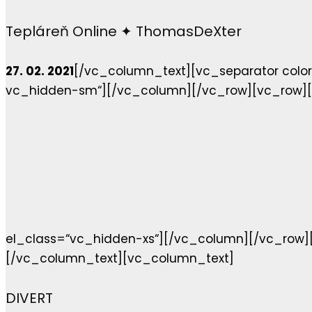
Tepláreň Online ✦ ThomasDeXter
27. 02. 2021
[/vc_column_text][vc_separator colo
vc_hidden-sm“][/vc_column][/vc_row][vc_row][
el_class=“vc_hidden-xs“][/vc_column][/vc_row]
[/vc_column_text][vc_column_text]
DIVERT