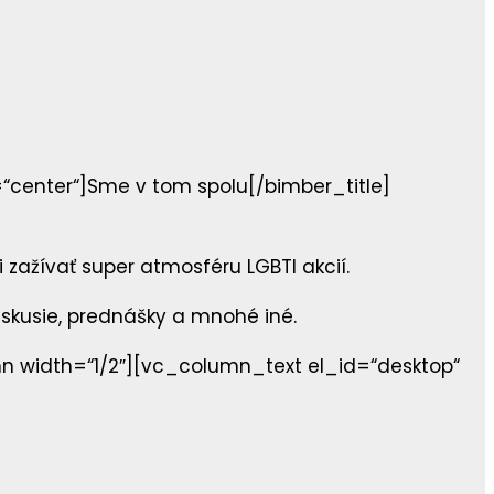
“center“]Sme v tom spolu[/bimber_title]
 zažívať super atmosféru LGBTI akcií.
iskusie, prednášky a mnohé iné.
 width=“1/2″][vc_column_text el_id=“desktop“