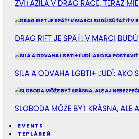
ZVÍŤAZILA V DRAG RACE, TERAZ M
DRAG RIFT JE SPÄŤ! V MARCI BUD
SILA A ODVAHA LGBTI+ ĽUDÍ: AKO 
SLOBODA MÔŽE BYŤ KRÁSNA, ALE A
EVENTS
TEPLÁREŇ