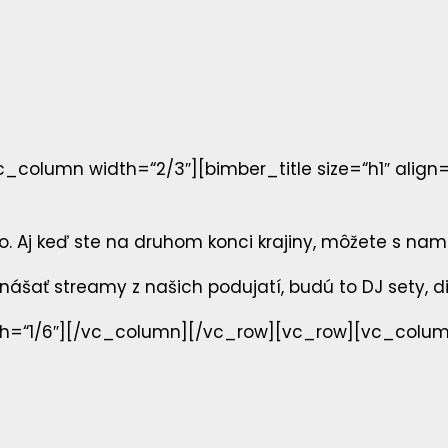
column width=“2/3″][bimber_title size=“h1″ align=
. Aj keď ste na druhom konci krajiny, môžete s nami
šať streamy z našich podujatí, budú to DJ sety, d
=“1/6″][/vc_column][/vc_row][vc_row][vc_column