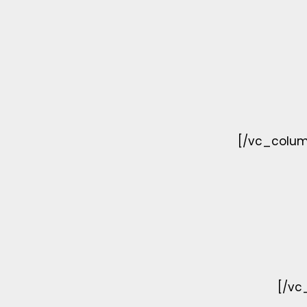
[/vc_colum
[/vc