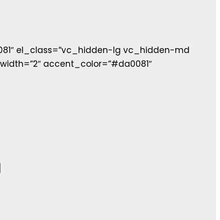
081″ el_class=“vc_hidden-lg vc_hidden-md
width=“2″ accent_color=“#da0081″
]