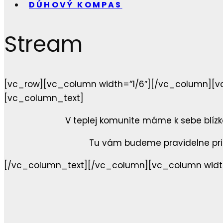
DÚHOVÝ KOMPAS
Stream
[vc_row][vc_column width=“1/6″][/vc_column][vc_
[vc_column_text]
V teplej komunite máme k sebe blízko
Tu vám budeme pravidelne priná
[/vc_column_text][/vc_column][vc_column width