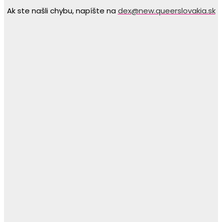
Ak ste našli chybu, napíšte na
dex@new.queerslovakia.sk