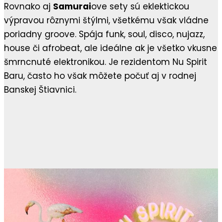
Rovnako aj
Samurai
ove sety sú eklektickou
výpravou rôznymi štýlmi, všetkému však vládne
poriadny groove. Spája funk, soul, disco, nujazz,
house či afrobeat, ale ideálne ak je všetko vkusne
šmrncnuté elektronikou. Je rezidentom Nu Spirit
Baru, často ho však môžete počuť aj v rodnej
Banskej Štiavnici.