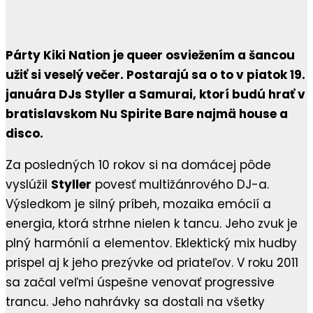
Párty Kiki Nation je queer osviežením a šancou
užiť si veselý večer. Postarajú sa o to v piatok 19.
januára DJs Styller a Samurai, ktorí budú hrať v
bratislavskom Nu Spirite Bare najmä house a
disco.
Za posledných 10 rokov si na domácej pôde
vyslúžil
Styller
povesť multižánrového DJ-a.
Výsledkom je silný príbeh, mozaika emócií a
energia, ktorá strhne nielen k tancu. Jeho zvuk je
plný harmónií a elementov. Eklektický mix hudby
prispel aj k jeho prezývke od priateľov. V roku 2011
sa začal veľmi úspešne venovať progressive
trancu. Jeho nahrávky sa dostali na všetky