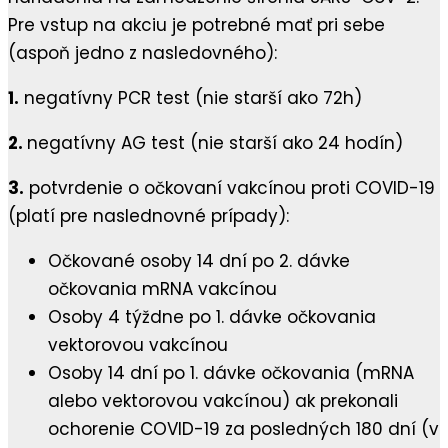
Pre vstup na akciu je potrebné mať pri sebe
(aspoň jedno z nasledovného):
1.
negatívny PCR test (nie starší ako 72h)
2.
negatívny AG test (nie starší ako 24 hodín)
3.
potvrdenie o očkovaní vakcínou proti COVID-19
(platí pre naslednovné prípady):
Očkované osoby 14 dní po 2. dávke
očkovania mRNA vakcínou
Osoby 4 týždne po 1. dávke očkovania
vektorovou vakcínou
Osoby 14 dní po 1. dávke očkovania (mRNA
alebo vektorovou vakcínou) ak prekonali
ochorenie COVID-19 za posledných 180 dní (v