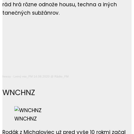
rád hrá rôzne odnože housu, techna a iných
tanečných subžánrov.
freezy
·
Letný mix_FM 14.08.2020 @ Rádio_FM
WNCHNZ
WNCHNZ
Rodák z Michaloviec už pred vyše 10 rokmi začal