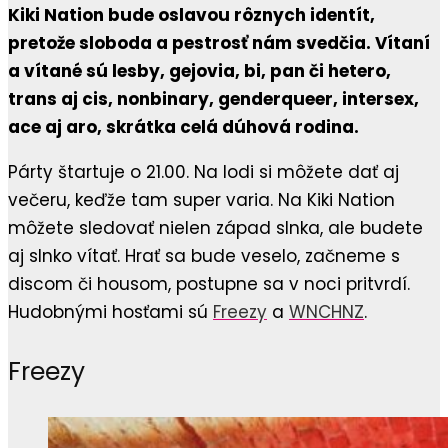
Kiki Nation bude oslavou rôznych identít,
pretože sloboda a pestrosť nám svedčia. Vítaní
a vítané sú lesby, gejovia, bi, pan či hetero,
trans aj cis, nonbinary, genderqueer, intersex,
ace aj aro, skrátka celá dúhová rodina.
Párty štartuje o 21.00. Na lodi si môžete dať aj
večeru, keďže tam super varia. Na Kiki Nation
môžete sledovať nielen západ slnka, ale budete
aj slnko vítať. Hrať sa bude veselo, začneme s
discom či housom, postupne sa v noci pritvrdí.
Hudobnými hosťami sú
Freezy
a
WNCHNZ
.
Freezy