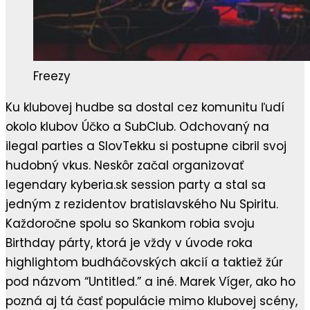
Freezy
Ku klubovej hudbe sa dostal cez komunitu ľudí
okolo klubov Účko a SubClub. Odchovaný na
ilegal parties a SlovTekku si postupne cibril svoj
hudobný vkus. Neskôr začal organizovať
legendary kyberia.sk session party a stal sa
jedným z rezidentov bratislavského Nu Spiritu.
Každoročne spolu so Skankom robia svoju
Birthday párty, ktorá je vždy v úvode roka
highlightom budháčovských akcií a taktiež žúr
pod názvom “Untitled.” a iné. Marek Víger, ako ho
pozná aj tá časť populácie mimo klubovej scény,