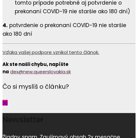
tomto prípade potrebné aj potvrdenie o
prekonaní COVID-19 nie staršie ako 180 dní)
4.
potvrdenie o prekonaní COVID-19 nie staršie
ako 180 dní
Vďaka vašej podpore vznikol tento článok.
Ak ste našli chybu, napíšte
na
dex@new.queerslovakia.sk
Čo si myslíš o článku?
0
0
Newsletter
Žiadny spam. Zaujímavý obsah 2x mesačne.