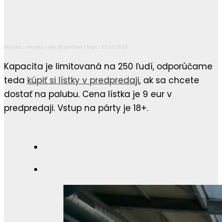
wnchnz
·
wnchnz – live @ junction / fuga / 15.11.2019
Kapacita je limitovaná na 250 ľudí, odporúčame
teda
kúpiť si lístky v predpredaji
, ak sa chcete
dostať na palubu. Cena lístka je 9 eur v
predpredaji. Vstup na párty je 18+.